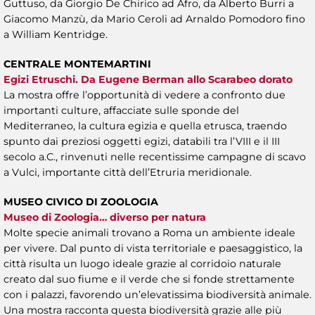
Guttuso, da Giorgio De Chirico ad Afro, da Alberto Burri a
Giacomo Manzù, da Mario Ceroli ad Arnaldo Pomodoro fino
a William Kentridge.
CENTRALE MONTEMARTINI
Egizi Etruschi. Da Eugene Berman allo Scarabeo dorato
La mostra offre l’opportunità di vedere a confronto due
importanti culture, affacciate sulle sponde del
Mediterraneo, la cultura egizia e quella etrusca, traendo
spunto dai preziosi oggetti egizi, databili tra l’VIII e il III
secolo a.C., rinvenuti nelle recentissime campagne di scavo
a Vulci, importante città dell’Etruria meridionale.
MUSEO CIVICO DI ZOOLOGIA
Museo di Zoologia… diverso per natura
Molte specie animali trovano a Roma un ambiente ideale
per vivere. Dal punto di vista territoriale e paesaggistico, la
città risulta un luogo ideale grazie al corridoio naturale
creato dal suo fiume e il verde che si fonde strettamente
con i palazzi, favorendo un’elevatissima biodiversità animale.
Una mostra racconta questa biodiversità grazie alle più