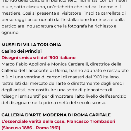
mondo della cultura in bianco/nero, illuminati con un neon
blu e, sotto ciascuno, un’etichetta che indica il nome e il
mestiere. Così si presenta al visitatore l’insolita carrellata di
personaggi, accomunati dall’installazione luminosa e dalla
particolare inquadratura che la fotografa ha richiesto a
ognuno.
MUSEI DI VILLA TORLONIA
Casino dei Principi
Disegni smisurati del ’900 italiano
Marco Fabio Apolloni e Monica Cardarelli, direttrice della
Galleria del Laocoonte di Roma, hanno adunato e restaurato
più di una ventina di cartoni di maestri del ’900 italiano,
rastrellati dal mercato dell’arte o direttamente dagli eredi
degli artisti, per costituire una sorta di pinacoteca di
“disegni smisurati” per dimostrare l’alto livello dell’esercizio
del disegnare nella prima metà del secolo scorso.
GALLERIA D’ARTE MODERNA DI ROMA CAPITALE
L’essenziale verità delle cose. Francesco Trombadori
(Siracusa 1886 - Roma 1961)