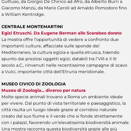
Guttuso, da Giorgio De Chirico ad Afro, da Alberto Burri a
Giacomo Manzù, da Mario Ceroli ad Arnaldo Pomodoro fino
a William Kentridge.
CENTRALE MONTEMARTINI
Egizi Etruschi. Da Eugene Berman allo Scarabeo dorato
La mostra offre l’opportunità di vedere a confronto due
importanti culture, affacciate sulle sponde del
Mediterraneo, la cultura egizia e quella etrusca, traendo
spunto dai preziosi oggetti egizi, databili tra l’VIII e il III
secolo a.C., rinvenuti nelle recentissime campagne di scavo
a Vulci, importante città dell’Etruria meridionale.
MUSEO CIVICO DI ZOOLOGIA
Museo di Zoologia… diverso per natura
Molte specie animali trovano a Roma un ambiente ideale
per vivere. Dal punto di vista territoriale e paesaggistico, la
città risulta un luogo ideale grazie al corridoio naturale
creato dal suo fiume e il verde che si fonde strettamente
con i palazzi, favorendo un’elevatissima biodiversità animale.
Una mostra racconta questa biodiversità grazie alle più