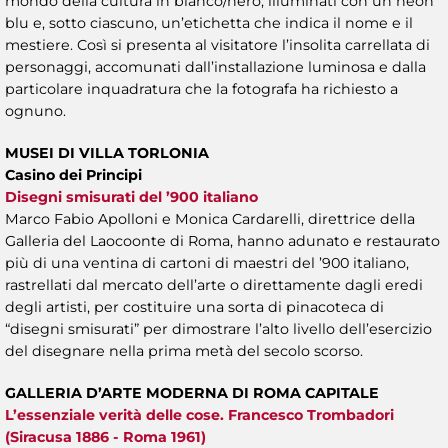
mondo della cultura in bianco/nero, illuminati con un neon
blu e, sotto ciascuno, un’etichetta che indica il nome e il
mestiere. Così si presenta al visitatore l’insolita carrellata di
personaggi, accomunati dall’installazione luminosa e dalla
particolare inquadratura che la fotografa ha richiesto a
ognuno.
MUSEI DI VILLA TORLONIA
Casino dei Principi
Disegni smisurati del ’900 italiano
Marco Fabio Apolloni e Monica Cardarelli, direttrice della
Galleria del Laocoonte di Roma, hanno adunato e restaurato
più di una ventina di cartoni di maestri del ’900 italiano,
rastrellati dal mercato dell’arte o direttamente dagli eredi
degli artisti, per costituire una sorta di pinacoteca di
“disegni smisurati” per dimostrare l’alto livello dell’esercizio
del disegnare nella prima metà del secolo scorso.
GALLERIA D’ARTE MODERNA DI ROMA CAPITALE
L’essenziale verità delle cose. Francesco Trombadori
(Siracusa 1886 - Roma 1961)