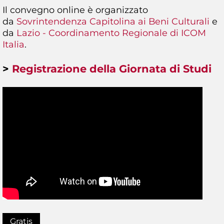
Il convegno online è organizzato
da
Sovrintendenza Capitolina ai Beni Culturali
e
da
Lazio - Coordinamento Regionale di ICOM
Italia
.
>
Registrazione della Giornata di Studi
Gratis