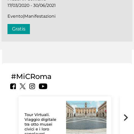
17/03/2020 - 30/06/2021
Evento|Manifestazioni
Gratis
#MiCRoma
Tour Virtuali.
Viaggio digitale
tra otto musei
civici e i loro
Le 
capolavori
Sis