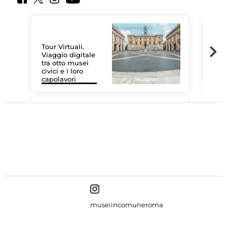
Tour Virtuali.
Viaggio digitale
tra otto musei
civici e i loro
Le 
capolavori
Sis
#DiscoverMiC
museiincomuneroma