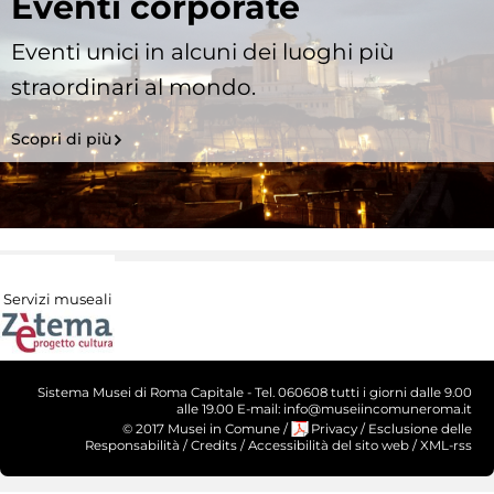
Eventi corporate
Eventi unici in alcuni dei luoghi più
straordinari al mondo.
Scopri di più
Servizi museali
Sistema Musei di Roma Capitale - Tel. 060608 tutti i giorni dalle 9.00
alle 19.00 E-mail: info@museiincomuneroma.it
© 2017 Musei in Comune
/
Privacy
/
Esclusione delle
Responsabilità
/
Credits
/
Accessibilità del sito web
/
XML-rss