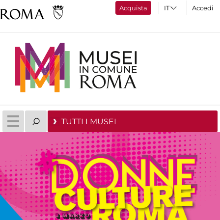
Acquista
Accedi
TUTTI I MUSEI