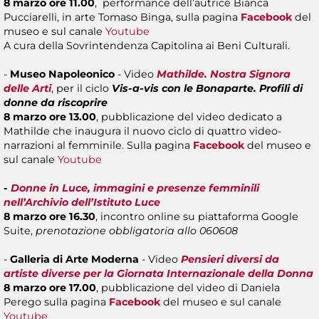
8 marzo ore 11.00
, performance dell’autrice Bianca
Pucciarelli, in arte Tomaso Binga, sulla pagina
Facebook
del
museo e sul canale
Youtube
A cura della Sovrintendenza Capitolina ai Beni Culturali.
-
Museo Napoleonico
- Video
Mathilde. Nostra Signora
delle Arti
, per il ciclo
Vis-a-vis con le Bonaparte. Profili di
donne da riscoprire
8 marzo ore 13.00
, pubblicazione del video dedicato a
Mathilde che inaugura il nuovo ciclo di quattro video-
narrazioni al femminile. Sulla pagina
Facebook
del museo e
sul canale
Youtube
-
Donne in Luce, immagini e presenze femminili
nell’Archivio dell’Istituto Luce
8 marzo ore 16.30
, incontro online su piattaforma Google
Suite,
prenotazione obbligatoria allo 060608
-
Galleria di Arte Moderna
- Video
Pensieri diversi da
artiste diverse per la Giornata Internazionale della Donna
8 marzo ore 17.00
, pubblicazione del video di Daniela
Perego sulla pagina
Facebook
del museo e sul canale
Youtube