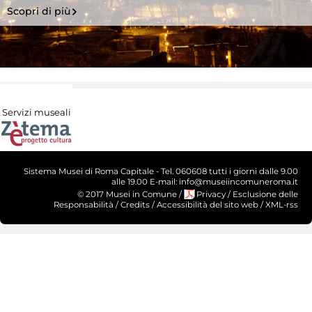
Scopri di più
Servizi museali
Sistema Musei di Roma Capitale - Tel. 060608 tutti i giorni dalle 9.00
alle 19.00 E-mail: info@museiincomuneroma.it
© 2017 Musei in Comune
/
Privacy
/
Esclusione delle
Responsabilità
/
Credits
/
Accessibilità del sito web
/
XML-rss