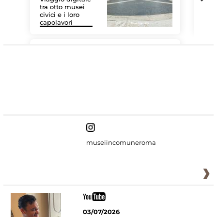
tra otto musei
civici e i loro
Le 
capolavori
Sis
#DiscoverMiC
museiincomuneroma
03/07/2026