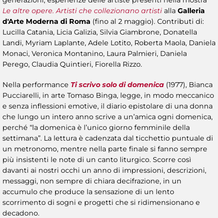
generazioni, esperienze delle artiste presenti nella mostra
Le altre opere. Artisti che collezionano artisti
alla
Galleria
d'Arte Moderna di Roma
(fino al 2 maggio). Contributi di:
Lucilla Catania, Licia Galizia, Silvia Giambrone, Donatella
Landi, Myriam Laplante, Adele Lotito, Roberta Maola, Daniela
Monaci, Veronica Montanino, Laura Palmieri, Daniela
Perego, Claudia Quintieri, Fiorella Rizzo.
Nella performance
Ti scrivo solo di domenica
(1977), Bianca
Pucciarelli, in arte Tomaso Binga, legge, in modo meccanico
e senza inflessioni emotive, il diario epistolare di una donna
che lungo un intero anno scrive a un’amica ogni domenica,
perché “la domenica è l’unico giorno femminile della
settimana”. La lettura è cadenzata dal ticchettio puntuale di
un metronomo, mentre nella parte finale si fanno sempre
più insistenti le note di un canto liturgico. Scorre così
davanti ai nostri occhi un anno di impressioni, descrizioni,
messaggi, non sempre di chiara decifrazione, in un
accumulo che produce la sensazione di un lento
scorrimento di sogni e progetti che si ridimensionano e
decadono.