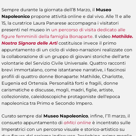
Sempre durante la giornata dell’8 Marzo, il
Museo
Napoleonico
propone attività online e dal vivo. Alle 11 e alle
15, la curatrice Laura Panarese accompagna i visitatori
presenti nel museo in
un percorso di visita dedicato alle
figure femminili della famiglia Bonaparte
. Il video
Mathilde.
Nostra Signora delle Arti
costituisce invece il primo
appuntamento di un ciclo di video-narrazioni realizzate con
la collaborazione di un gruppo di giovani storiche dell'arte
volontarie del Servizio Civile Universale. Quattro racconti
brevi immortalano, come istantanee narrative, i fascinosi
profili di quattro donne Bonaparte: Mathilde, Charlotte,
Eugenia ed Ortensia. Personalità forti e fragili, donne
carismatiche e discusse, mogli, madri, figlie, artiste,
collezioniste, caleidoscopiche protagoniste dell'epoca
napoleonica tra Primo e Secondo Impero.
Curato sempre dal
Museo Napoleonico
, infine, l’11 marzo, il
consueto appuntamento di
aMIci online
è incentrato sulle
Imperatrici con un percorso visuale e storico-artistico su