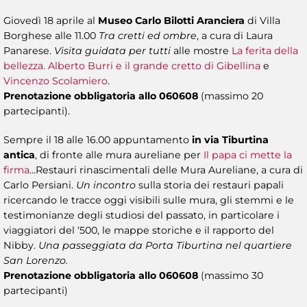
Giovedì 18 aprile al
Museo Carlo Bilotti Aranciera
di Villa
Borghese alle 11.00
Tra cretti ed ombre
, a cura di Laura
Panarese.
Visita guidata per tutti
alle mostre
La ferita della
bellezza. Alberto Burri e il grande cretto di Gibellina
e
Vincenzo Scolamiero
.
Prenotazione obbligatoria allo 060608
(massimo 20
partecipanti).
Sempre il 18 alle 16.00 appuntamento
in via Tiburtina
antica
, di fronte alle mura aureliane per
Il papa ci mette la
firma
…Restauri rinascimentali delle Mura Aureliane, a cura di
Carlo Persiani.
Un incontro
sulla storia dei restauri papali
ricercando le tracce oggi visibili sulle mura, gli stemmi e le
testimonianze degli studiosi del passato, in particolare i
viaggiatori del ‘500, le mappe storiche e il rapporto del
Nibby.
Una passeggiata da Porta Tiburtina nel quartiere
San Lorenzo.
Prenotazione obbligatoria allo 060608
(massimo 30
partecipanti)