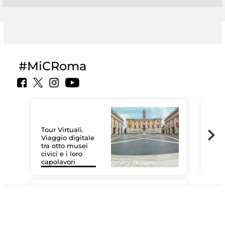
#MiCRoma
Tour Virtuali.
Viaggio digitale
tra otto musei
civici e i loro
Le 
capolavori
Sis