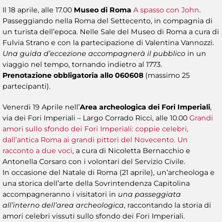
Il 18 aprile, alle 17.00
Museo di Roma
A spasso con John
.
Passeggiando nella Roma del Settecento, in compagnia di
un turista dell’epoca. Nelle Sale del Museo di Roma a cura di
Fulvia Strano e con la partecipazione di Valentina Vannozzi.
Una guida d’eccezione accompagnerà il pubblico
in un
viaggio nel tempo, tornando indietro al 1773.
Prenotazione obbligatoria allo 060608
(massimo 25
partecipanti).
Venerdi 19 Aprile nell’
Area archeologica dei Fori Imperiali
,
via dei Fori Imperiali – Largo Corrado Ricci, alle 10.00
Grandi
amori sullo sfondo dei Fori Imperiali: coppie celebri,
dall’antica Roma ai grandi pittori del Novecento.
Un
racconto a due voci
, a cura di Nicoletta Bernacchio e
Antonella Corsaro con i volontari del Servizio Civile.
In occasione del Natale di Roma (21 aprile), un’archeologa e
una storica dell’arte della Sovrintendenza Capitolina
accompagneranno i visitatori in
una passeggiata
all’interno dell’area archeologica
, raccontando la storia di
amori celebri vissuti sullo sfondo dei Fori Imperiali.