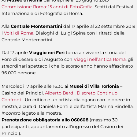
Al
Museo di Roma
dal 16 aprile al 23 giugno 2019
Commissione Roma: 15 anni di FotoGrafia.
Scatti dal Festival
Internazionale di Fotografia di Roma.
Alla
Centrale Montemartini
dal 17 aprile al 22 settembre 2019
i
Volti di Roma.
Dialoghi di Luigi Spina con i ritratti della
Centrale Montemartini.
Dal 17 aprile
Viaggio nei Fori
torna a rivivere la storia del
Foro di Cesare e di Augusto con
Viaggi nell’antica Roma
, gli
straordinari spettacoli che lo scorso anno hanno affascinato
96.000 persone.
Mercoledi 17 aprile alle 16.30 ai
Musei di Villa Torlonia
–
Casino dei Principi,
Alberto Bardi. Discreto Continuo
Confronti.
Un critico e un artista dialogano con le opere in
mostra, a cura di Daniela Fonti e dell’artista Marina Bindella.
Incontro
legato alla mostra.
Prenotazione obbligatoria allo 060608
(massimo 30
partecipanti, appuntamento all’ingresso del Casino dei
Principi).