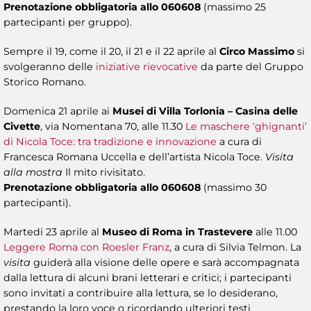
Prenotazione obbligatoria allo 060608
(massimo 25
partecipanti per gruppo).
Sempre il 19, come il 20, il 21 e il 22 aprile al
Circo Massimo
si
svolgeranno delle
iniziative rievocative
da parte del Gruppo
Storico Romano.
Domenica 21 aprile ai
Musei di Villa Torlonia – Casina delle
Civette
, via Nomentana 70, alle 11.30
Le maschere ‘ghignanti’
di Nicola Toce: tra tradizione e innovazione
a cura di
Francesca Romana Uccella e dell’artista Nicola Toce.
Visita
alla mostra
Il mito rivisitato.
Prenotazione obbligatoria allo 060608
(massimo 30
partecipanti).
Martedi 23 aprile al
Museo di Roma in Trastevere
alle 11.00
Leggere Roma con Roesler Franz
, a cura di Silvia Telmon. La
visita
guiderà alla visione delle opere e sarà accompagnata
dalla lettura di alcuni brani letterari e critici; i partecipanti
sono invitati a contribuire alla lettura, se lo desiderano,
prestando la loro voce o ricordando ulteriori testi.