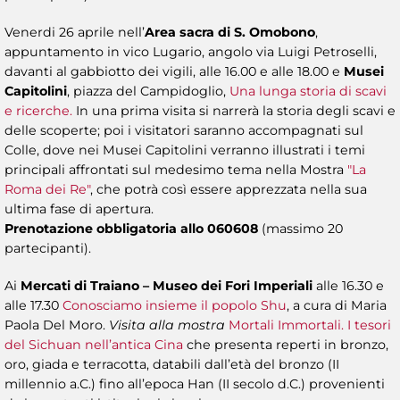
Venerdi 26 aprile nell’
Area sacra di S. Omobono
,
appuntamento in vico Lugario, angolo via Luigi Petroselli,
davanti al gabbiotto dei vigili, alle 16.00 e alle 18.00 e
Musei
Capitolini
, piazza del Campidoglio,
Una lunga storia di scavi
e ricerche.
In una prima visita si narrerà la storia degli scavi e
delle scoperte; poi i visitatori saranno accompagnati sul
Colle, dove nei Musei Capitolini verranno illustrati i temi
principali affrontati sul medesimo tema nella Mostra
"La
Roma dei Re"
, che potrà così essere apprezzata nella sua
ultima fase di apertura.
Prenotazione obbligatoria allo 060608
(massimo 20
partecipanti).
Ai
Mercati di Traiano – Museo dei Fori Imperiali
alle 16.30 e
alle 17.30
Conosciamo insieme il popolo Shu
, a cura di Maria
Paola Del Moro.
Visita alla mostra
Mortali Immortali. I tesori
del Sichuan nell’antica Cina
che presenta reperti in bronzo,
oro, giada e terracotta, databili dall’età del bronzo (II
millennio a.C.) fino all’epoca Han (II secolo d.C.) provenienti