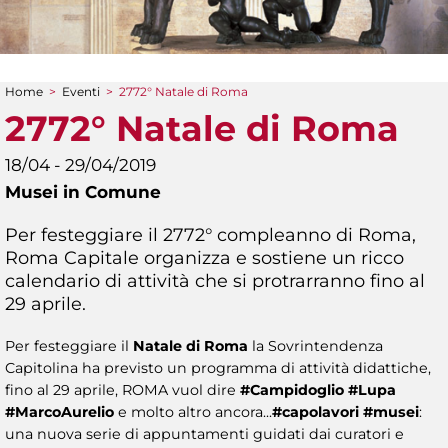
Home
>
Eventi
>
2772° Natale di Roma
Tu sei qui
2772° Natale di Roma
18/04 - 29/04/2019
Musei in Comune
Per festeggiare il 2772° compleanno di Roma,
Roma Capitale organizza e sostiene un ricco
calendario di attività che si protrarranno fino al
29 aprile.
Per festeggiare il
Natale di Roma
la Sovrintendenza
Capitolina ha previsto un programma di attività didattiche,
fino al 29 aprile, ROMA vuol dire
#Campidoglio #Lupa
#MarcoAurelio
e molto altro ancora...
#capolavori #musei
:
una nuova serie di appuntamenti guidati dai curatori e