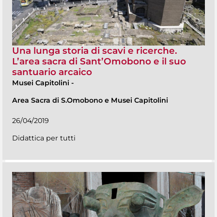
Una lunga storia di scavi e ricerche.
L’area sacra di Sant’Omobono e il suo
santuario arcaico
Musei Capitolini
-
Area Sacra di S.Omobono e Musei Capitolini
26/04/2019
Didattica per tutti