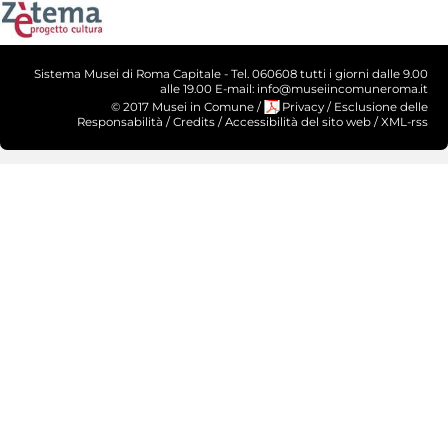
Sistema Musei di Roma Capitale - Tel. 060608 tutti i giorni dalle 9.00
alle 19.00 E-mail: info@museiincomuneroma.it
© 2017 Musei in Comune
/
Privacy
/
Esclusione delle
Responsabilità
/
Credits
/
Accessibilità del sito web
/
XML-rss