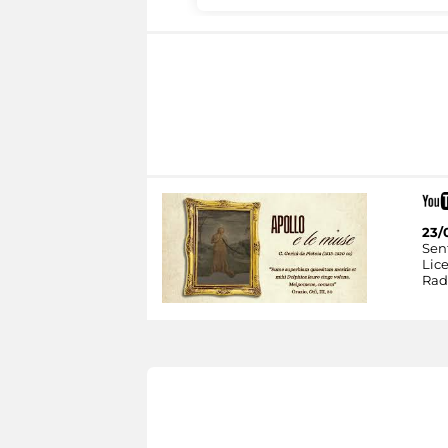
23/
Sent
Lic
Rad