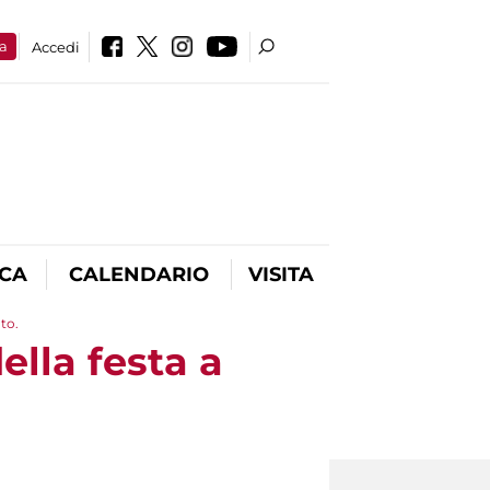
a
Accedi
ICA
CALENDARIO
VISITA
to.
ella festa a