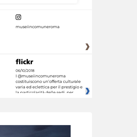
museiincomuneroma
06/10/2018
I @museiincomuneroma
costituiscono un’offerta culturale
varia ed eclettica per il prestigio e
la particolarità delle sedi, per