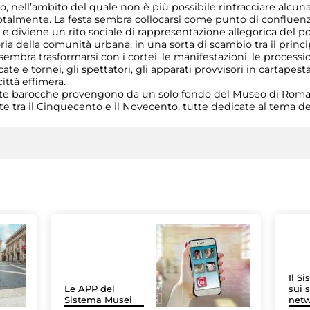
nell’ambito del quale non è più possibile rintracciare alcuna d
 totalmente. La festa sembra collocarsi come punto di confluenz
iviene un rito sociale di rappresentazione allegorica del pote
ria della comunità urbana, in una sorta di scambio tra il princ
 sembra trasformarsi con i cortei, le manifestazioni, le processio
cate e tornei, gli spettatori, gli apparati provvisori in cartapest
ittà effimera.
ste barocche provengono da un solo fondo del Museo di Rom
ate tra il Cinquecento e il Novecento, tutte dedicate al tema de
Il S
Le APP del
sui s
Sistema Musei
net