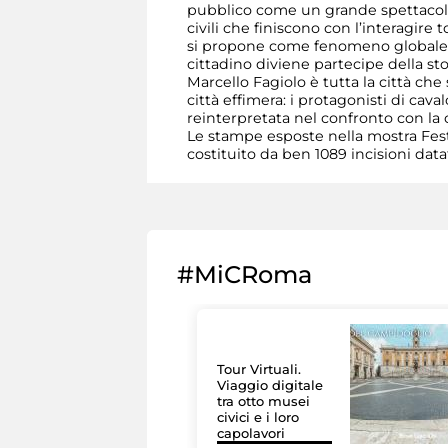
pubblico come un grande spettacolo, 
civili che finiscono con l’interagire
si propone come fenomeno globale e d
cittadino diviene partecipe della sto
Marcello Fagiolo è tutta la città che
città effimera: i protagonisti di caval
reinterpretata nel confronto con la c
Le stampe esposte nella mostra Fe
costituito da ben 1089 incisioni dat
#MiCRoma
Tour Virtuali.
Viaggio digitale
tra otto musei
civici e i loro
capolavori