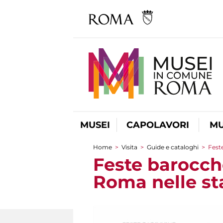
MUSEI
CAPOLAVORI
MU
Home
>
Visita
>
Guide e cataloghi
>
Fest
Tu sei qui
Feste barocche
Roma nelle st