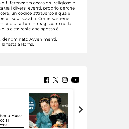
if- ferenza tra occasioni religiose e
a tra i diversi eventi, proprio perché
re, un codice attraverso il quale il
ipe e i suoi sudditi. Come sostiene
ni e più fattori interagiscono nella
a e la città reale che spesso è
a, denominato Avvenimenti,
lla festa a Roma.
Google Arts &
Culture: 15 musei
istema Musei
si raccontano
ocial
grazie alla
work
tecnologia