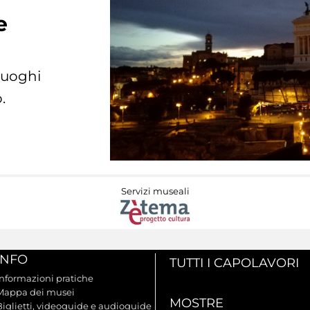
e
 luoghi
.
Servizi museali
INFO
TUTTI I CAPOLAVORI
Informazioni pratiche
Mappa dei musei
MOSTRE
Biglietti, videoguide e audioguide