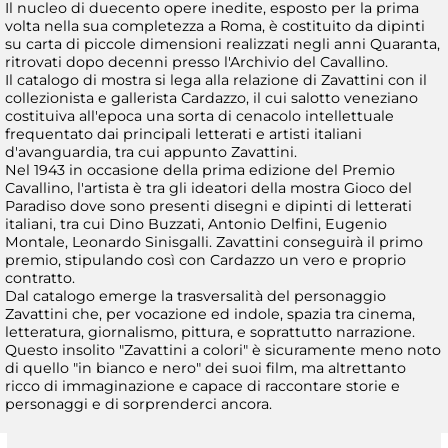
Il nucleo di duecento opere inedite, esposto per la prima
volta nella sua completezza a Roma, è costituito da dipinti
su carta di piccole dimensioni realizzati negli anni Quaranta,
ritrovati dopo decenni presso l'Archivio del Cavallino.
Il catalogo di mostra si lega alla relazione di Zavattini con il
collezionista e gallerista Cardazzo, il cui salotto veneziano
costituiva all'epoca una sorta di cenacolo intellettuale
frequentato dai principali letterati e artisti italiani
d'avanguardia, tra cui appunto Zavattini.
Nel 1943 in occasione della prima edizione del Premio
Cavallino, l'artista è tra gli ideatori della mostra Gioco del
Paradiso dove sono presenti disegni e dipinti di letterati
italiani, tra cui Dino Buzzati, Antonio Delfini, Eugenio
Montale, Leonardo Sinisgalli. Zavattini conseguirà il primo
premio, stipulando così con Cardazzo un vero e proprio
contratto.
Dal catalogo emerge la trasversalità del personaggio
Zavattini che, per vocazione ed indole, spazia tra cinema,
letteratura, giornalismo, pittura, e soprattutto narrazione.
Questo insolito "Zavattini a colori" è sicuramente meno noto
di quello "in bianco e nero" dei suoi film, ma altrettanto
ricco di immaginazione e capace di raccontare storie e
personaggi e di sorprenderci ancora.