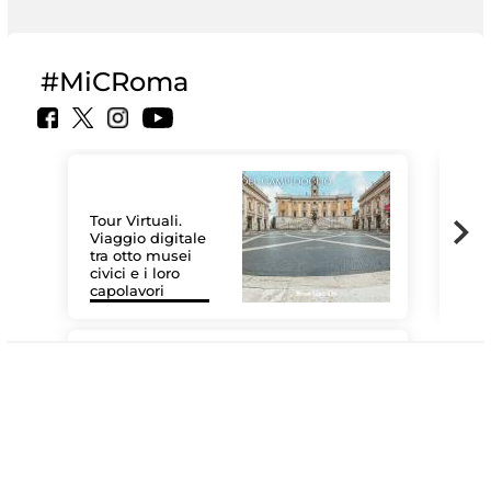
#MiCRoma
Tour Virtuali.
Viaggio digitale
tra otto musei
civici e i loro
Le 
capolavori
Sis
#DiscoverMiC