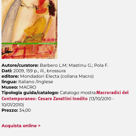
Autore/curatore:
Barbero L.M; Mastinu G.; Pola F.
Dati:
2009, 159 p., ill., brossura
editore:
Mondadori Electa (collana Macro)
lingua:
Italiano /Inglese
Museo:
MACRO
Tipologia guida/catalogo:
Catalogo mostra
Macroradici del
(13/10/2010 -
Contemporaneo: Cesare Zavattini Inedito
10/01/2010)
Prezzo:
34,00
Acquista online >