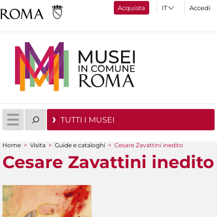
Acquista
Accedi
TUTTI I MUSEI
Home
>
Visita
>
Guide e cataloghi
>
Cesare Zavattini inedito
Tu sei qui
Cesare Zavattini inedito