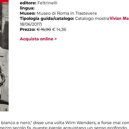
editore:
Feltrinelli
lingua:
Museo:
Museo di Roma in Trastevere
Tipologia guida/catalogo:
Catalogo mostra
Vivian Ma
18/06/2017)
Prezzo:
€ 16,90
€ 14,36
Acquista online >
 in bianco e nero," disse una volta Wim Wenders, e forse mai co
mezzo secolo fa, queste parole acquistano un senso profondo. "A