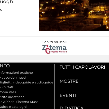
 luoghi
.
Servizi museali
INFO
TUTTI I CAPOLAVORI
Informazioni pratiche
Mappa dei musei
MOSTRE
Biglietti, videoguide e audioguide
MIC CARD
Roma Pass
EVENTI
isite didattiche
Le APP del Sistema Musei
Guide e cataloghi
DIDATTICA