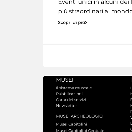
Eventi unici in alcuni dei
più straordinari al mondo
Scopri di più
MUSEI
Il sistema museale
Pubblicazioni
Carta dei servizi
Newsletter
MUSEI ARCHEOLOGICI
V
Musei Capitolini
Musei Capitolini Centrale