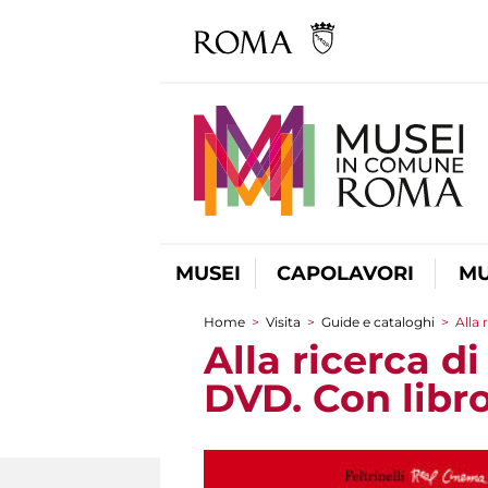
MUSEI
CAPOLAVORI
MU
Home
>
Visita
>
Guide e cataloghi
>
Alla 
Tu sei qui
Alla ricerca di
DVD. Con libr