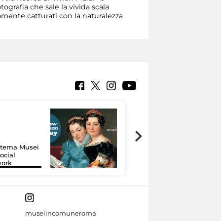
ografia che sale la vivida scala
amente catturati con la naturalezza
Google Arts &
Culture: 15 musei
istema Musei
si raccontano
ocial
grazie alla
work
tecnologia
museiincomuneroma