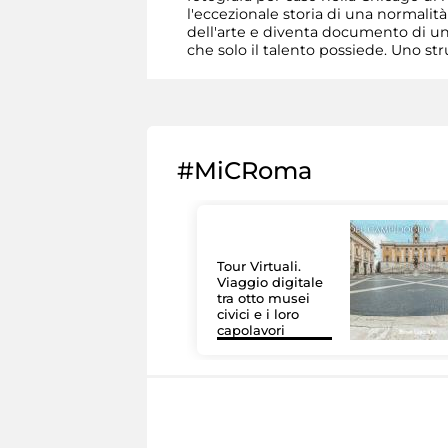
l'eccezionale storia di una normalità
dell'arte e diventa documento di un
che solo il talento possiede. Uno st
#MiCRoma
Tour Virtuali.
Viaggio digitale
tra otto musei
civici e i loro
capolavori