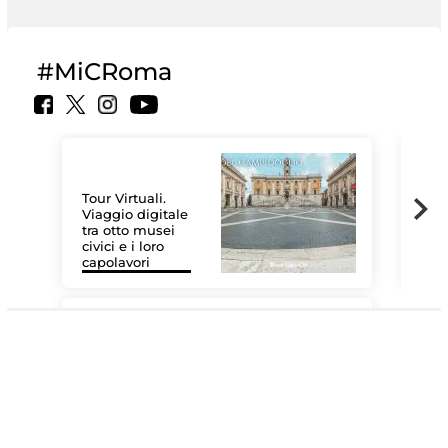
#MiCRoma
Tour Virtuali.
Viaggio digitale
tra otto musei
civici e i loro
Le 
capolavori
Sis
#DiscoverMiC