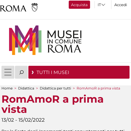
Acquista
Accedi
TUTTI I MUSEI
Home
>
Didattica
>
Didattica per tutti
>
RomAmoR a prima vista
Tu sei qui
RomAmoR a prima
vista
13/02 - 15/02/2022