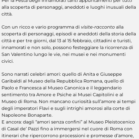
Per la Festa degli Innamorati tanti appuntamenti per tutti
alla scoperta di personaggi, aneddoti e luoghi inusuali della
città.
Con un ricco e vario programma di
visite-racconto
alla
scoperta di personaggi, episodi e aneddoti della storia della
città e per tre giorni, dal 13 al 15 febbraio, cittadini e turisti,
innamorati e non solo, possono festeggiare la ricorrenza di
San Valentino lungo le vie, nei musei e nei monumenti
civici.
Sono narrati celebri amori: quello di Anita e Giuseppe
Garibaldi al Museo della Repubblica Romana, quello di
Paolo e Francesca al Museo Canonica e il leggendario
sentimento tra Amore e Psiche ai Musei Capitolini e al
Museo di Roma. Non mancano curiosità sull’amore ai tempi
degli imperatori Flavi e sugli intrighi amorosi alla corte di
Napoleone Bonaparte.
E ancora: dagli “amori senza confini” al Museo Pleistocenico
di Casal de’ Pazzi fino a immergersi nel cuore di Roma con
itinerari che ripercorrono processioni e promesse d’amore,