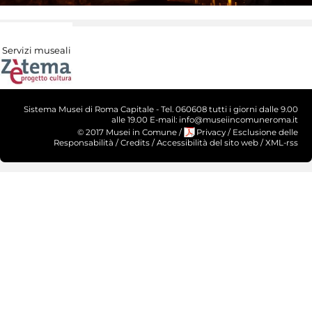
Servizi museali
Sistema Musei di Roma Capitale - Tel. 060608 tutti i giorni dalle 9.00
alle 19.00 E-mail: info@museiincomuneroma.it
© 2017 Musei in Comune
/
Privacy
/
Esclusione delle
Responsabilità
/
Credits
/
Accessibilità del sito web
/
XML-rss