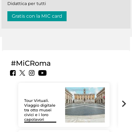
Didattica per tutti
Gratis con la MIC card
#MiCRoma
Tour Virtuali.
Viaggio digitale
tra otto musei
civici e i loro
Le 
capolavori
Sis