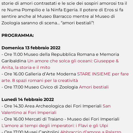
storie di amori contrastati e le scie dei sospiri amorosi tra il
re Numa Pompilio e la Ninfa Egeria. Il potere di Eros si fa
sentire anche al Museo Barracco mentre al Museo di
Zoologia saranno di scena… “amori bestiali”!
PROGRAMMA:
Domenica 13 febbraio 2022
- Ore 11.00 Museo della Repubblica Romana e Memoria
Garibaldina
Un amore che solca gli oceani: Giuseppe &
Anita, la storia e il mito
- Ore 16.00 Galleria d’Arte Moderna
STARE INSIEME per fare
arte. 8 spazi romani per la creatività
- Ore 17.00 Museo Civico di Zoologia
Amori bestiali
Lunedì 14 febbraio 2022
- Ore 14.30 Area Archeologica dei Fori Imperiali
San
Valentino ai Fori Imperiali
- Ore 16.00 Mercati di Traiano - Museo dei Fori Imperiali
L'amore ai tempi degli imperatori: i Flavi e gli Ulpi
- Ore 17.00 Musei Capitolini
Abbraccio d’amore a Palazzo