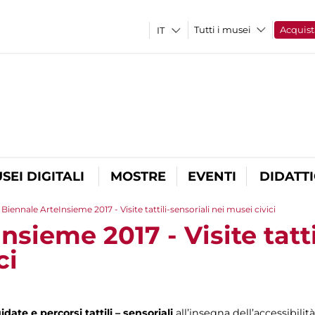
Tutti i musei
Acquist
SEI DIGITALI
MOSTRE
EVENTI
DIDATT
Biennale ArteInsieme 2017 - Visite tattili-sensoriali nei musei civici
nsieme 2017 - Visite tatti
ci
idate e percorsi tattili – sensoriali
all’insegna dell’accessibili