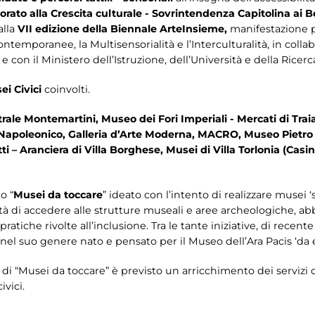
rato alla Crescita culturale - Sovrintendenza Capitolina ai B
alla
VII edizione della
Biennale ArteInsieme,
manifestazione p
temporanee, la Multisensorialità e l’Interculturalità, in colla
 e con il Ministero dell’Istruzione, dell’Università e della Ricerc
ei Civici
coinvolti.
rale Montemartini, Museo dei Fori Imperiali - Mercati di Tra
Napoleonico, Galleria d’Arte Moderna, MACRO, Museo Pietro 
ti – Aranciera di Villa Borghese, Musei di Villa Torlonia (Casi
o “
Musei da toccare
” ideato con l’intento di realizzare musei ‘s
ilità di accedere alle strutture museali e aree archeologiche, a
ratiche rivolte all’inclusione. Tra le tante iniziative, di recente
el suo genere nato e pensato per il Museo dell’Ara Pacis ‘da e
 di “Musei da toccare” è previsto un arricchimento dei servizi o
ivici.