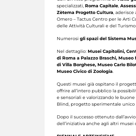
specializzati,
Roma Capitale
,
Assesso
Zètema Progetto Cultura
, aderisce 
Omero – Tactus Centro per le Arti Con
delle Attività Culturali e del Turismo
Numerosi
gli spazi del Sistema Mus
Nel
dettaglio:
Musei Capitolini, Cent
di Roma a Palazzo Braschi, Museo 
di Villa Borghese, Museo Carlo Bilot
Museo Civico di Zoologia
.
Questi musei già ospitano il progett
offrire all’intero pubblico la possib
e sensoriali e valorizzando le buone p
Blind, progetto sperimentale unico n
Dopo il successo ottenuto dall’avvio
dell’iniziativa anche agli altri musei c