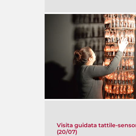
Visita guidata tattile-senso
(20/07)