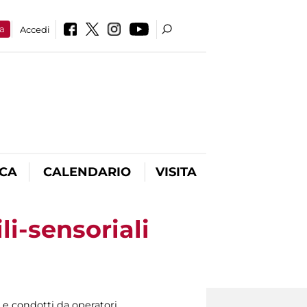
a
Accedi
ICA
CALENDARIO
VISITA
li-sensoriali
tà e condotti da operatori