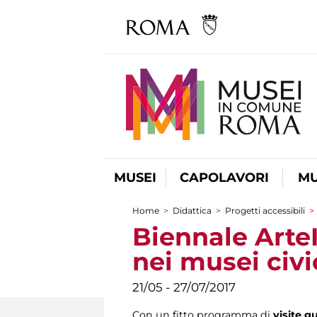
MUSEI
CAPOLAVORI
MU
Home
>
Didattica
>
Progetti accessibili
>
Tu sei qui
Biennale ArteI
nei musei civi
21/05 - 27/07/2017
Con un fitto programma di
visite gu