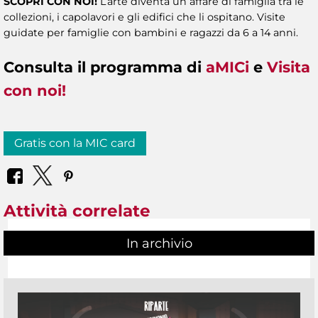
SCOPRI CON NOI!
L’arte diventa un affare di famiglia tra le
collezioni, i capolavori e gli edifici che li ospitano. Visite
guidate per famiglie con bambini e ragazzi da 6 a 14 anni.
Consulta il
programma
di
aMICi
e
Visita
con noi!
Gratis con la MIC card
Attività correlate
In archivio