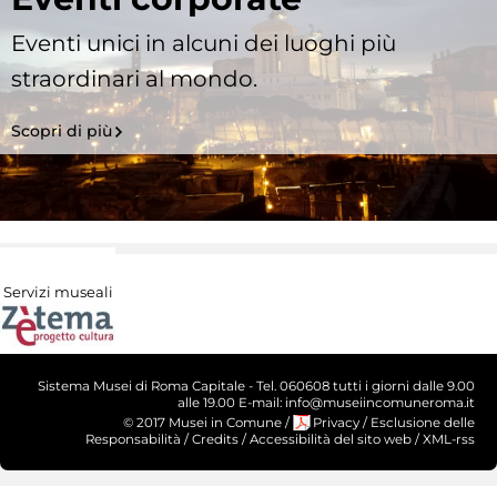
Eventi unici in alcuni dei luoghi più
straordinari al mondo.
Scopri di più
Servizi museali
Sistema Musei di Roma Capitale - Tel. 060608 tutti i giorni dalle 9.00
alle 19.00 E-mail: info@museiincomuneroma.it
© 2017 Musei in Comune
/
Privacy
/
Esclusione delle
Responsabilità
/
Credits
/
Accessibilità del sito web
/
XML-rss