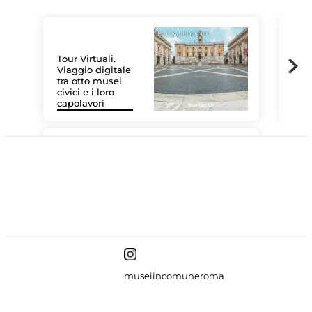
Tour Virtuali.
Viaggio digitale
tra otto musei
civici e i loro
Le 
capolavori
Sis
#DiscoverMiC
museiincomuneroma