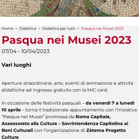
Home
>
Didattica
>
Didattica per tutti
>
Pasqua nei Musei 2023
Tu sei qui
Pasqua nei Musei 2023
07/04 - 10/04/2023
Vari luoghi
Aperture straordinarie, arte, eventi di animazione e attività
didattiche ad ingresso gratuito con la MIC card.
In occasione delle festività pasquali –
da venerdì 7 a lunedì
10 aprile
– torna il tradizionale appuntamento con l’iniziativa
“Pasqua nei Musei” promossa da
Roma Capitale,
Assessorato alla Cultura – Sovrintendenza Capitolina ai
Beni Culturali
con l’organizzazione di
Zètema Progetto
Cultura
.