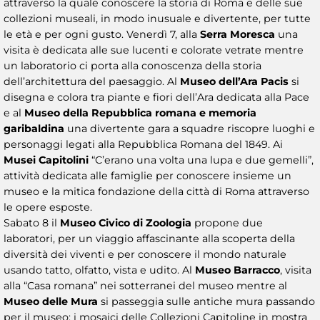
attraverso la quale conoscere la storia di Roma e delle sue
collezioni museali, in modo inusuale e divertente, per tutte
le età e per ogni gusto. Venerdì 7, alla
Serra Moresca
una
visita è dedicata alle sue lucenti e colorate vetrate mentre
un laboratorio ci porta alla conoscenza della storia
dell’architettura del paesaggio. Al
Museo dell’Ara Pacis
si
disegna e colora tra piante e fiori dell’Ara dedicata alla Pace
e al
Museo della Repubblica romana e memoria
garibaldina
una divertente gara a squadre riscopre luoghi e
personaggi legati alla Repubblica Romana del 1849. Ai
Musei Capitolini
“C’erano una volta una lupa e due gemelli”,
attività dedicata alle famiglie per conoscere insieme un
museo e la mitica fondazione della città di Roma attraverso
le opere esposte.
Sabato 8 il
Museo Civico di Zoologia
propone due
laboratori, per un viaggio affascinante alla scoperta della
diversità dei viventi e per conoscere il mondo naturale
usando tatto, olfatto, vista e udito. Al
Museo Barracco
, visita
alla “Casa romana” nei sotterranei del museo mentre al
Museo delle Mura
si passeggia sulle antiche mura passando
per il museo; i mosaici delle Collezioni Capitoline in mostra