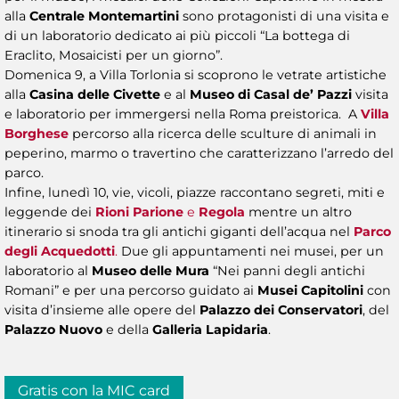
alla
Centrale Montemartini
sono protagonisti di una visita e
di un laboratorio dedicato ai più piccoli “La bottega di
Eraclito, Mosaicisti per un giorno”.
Domenica 9, a Villa Torlonia si scoprono le vetrate artistiche
alla
Casina delle Civette
e al
Museo di Casal de’ Pazzi
visita
e laboratorio per immergersi nella Roma preistorica. A
Villa
Borghese
percorso alla ricerca delle sculture di animali in
peperino, marmo o travertino che caratterizzano l’arredo del
parco.
Infine, lunedì 10, vie, vicoli, piazze raccontano segreti, miti e
leggende dei
Rioni Parione
e
Regola
mentre un altro
itinerario si snoda tra gli antichi giganti dell’acqua nel
Parco
degli Acquedotti
.
Due gli appuntamenti nei musei, per un
laboratorio al
Museo delle Mura
“Nei panni degli antichi
Romani” e per una percorso guidato ai
Musei Capitolini
con
visita d’insieme alle opere del
Palazzo dei Conservatori
, del
Palazzo Nuovo
e della
Galleria Lapidaria
.
Gratis con la MIC card