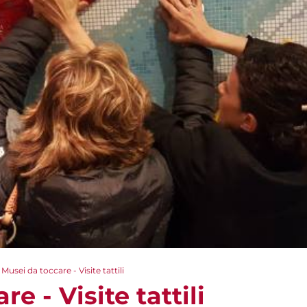
Musei da toccare - Visite tattili
e - Visite tattili