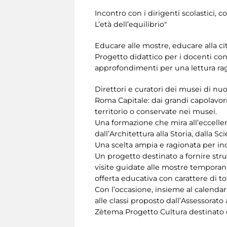
Incontro con i dirigenti scolastici, c
L’età dell’equilibrio"
Educare alle mostre, educare alla ci
Progetto didattico per i docenti con A
approfondimenti per una lettura ragio
Direttori e curatori dei musei di n
Roma Capitale: dai grandi capolavori
territorio o conservate nei musei.
Una formazione che mira all’eccelle
dall’Architettura alla Storia, dalla Sc
Una scelta ampia e ragionata per ind
Un progetto destinato a fornire st
visite guidate alle mostre temporan
offerta educativa con carattere di to
Con l’occasione, insieme al calendar
alle classi proposto dall’Assessorato
Zètema Progetto Cultura destinato c