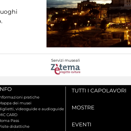
 luoghi
.
Servizi museali
INFO
TUTTI I CAPOLAVORI
Informazioni pratiche
Mappa dei musei
MOSTRE
Biglietti, videoguide e audioguide
MIC CARD
Roma Pass
EVENTI
isite didattiche