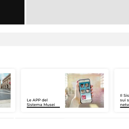
Il S
Le APP del
sui s
Sistema Musei
net