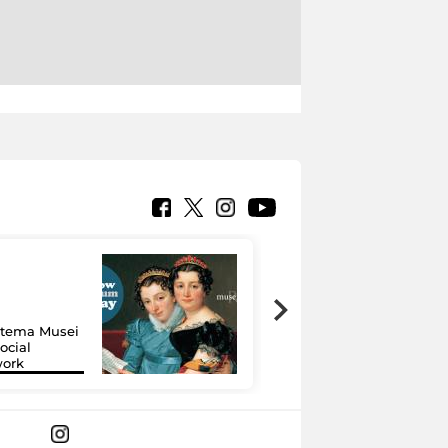
Google Arts &
Culture: 15 musei
istema Musei
si raccontano
ocial
grazie alla
work
tecnologia