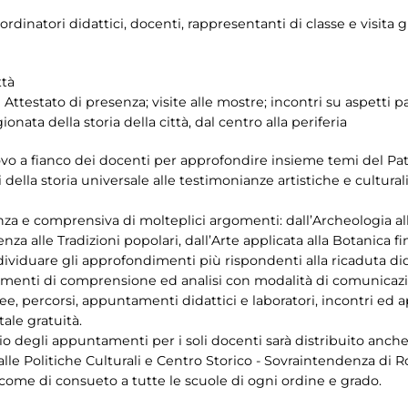
oordinatori didattici, docenti, rappresentanti di classe e visita 
ttà
ttestato di presenza; visite alle mostre; incontri su aspetti par
nata della storia della città, dal centro alla periferia
uovo a fianco dei docenti per approfondire insieme temi del P
 della storia universale alle testimonianze artistiche e cultur
nza e comprensiva di molteplici argomenti: dall’Archeologia a
ienza alle Tradizioni popolari, dall’Arte applicata alla Botanica f
ividuare gli approfondimenti più rispondenti alla ricaduta dida
rumenti di comprensione ed analisi con modalità di comunicaz
ee, percorsi, appuntamenti didattici e laboratori, incontri ed
tale gratuità.
io degli appuntamenti per i soli docenti sarà distribuito anche
 alle Politiche Culturali e Centro Storico - Sovraintendenza di
ome di consueto a tutte le scuole di ogni ordine e grado.