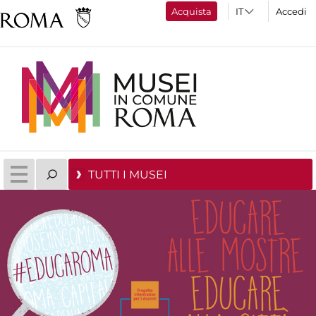
Acquista
Accedi
TUTTI I MUSEI