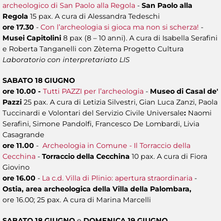
archeologico di San Paolo alla Regola
-
San Paolo alla
Regola
15 pax. A cura di Alessandra Tedeschi
ore 17.30
-
Con l’archeologia si gioca ma non si scherza!
-
Musei Capitolini
8 pax (8 – 10 anni). A cura di Isabella Serafini
e Roberta Tanganelli con Zètema Progetto Cultura
Laboratorio con interpretariato LIS
SABATO 18 GIUGNO
ore 10.00 -
Tutti PAZZI per l’archeologia
-
Museo di Casal de'
Pazzi
25 pax. A cura di
Letizia Silvestri, Gian Luca Zanzi, Paola
Tuccinardi e Volontari del Servizio Civile Universale
:
Naomi
Serafini, Simone Pandolfi, Francesco De Lombardi, Livia
Casagrande
ore 11.00
-
Archeologia in Comune - Il Torraccio della
Cecchina
-
Torraccio della Cecchina
10 pax. A cura di Fiora
Giovino
ore 16.00
-
La c.d. Villa di Plinio: apertura straordinaria
-
Ostia, area archeologica della Villa della Palombara,
ore 16.00; 25 pax. A cura di Marina Marcelli
SABATO 18 GIUGNO
e
DOMENICA 19 GIUGNO