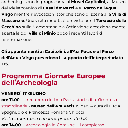
archeologi sono in programma ai
Musei Capitolini
, al Museo
del Pleistocenico di
Casal de' Pazzi
e al
Parco dell'Aqua
Virgo
mentre rievocazioni storiche sono di scena alla
Villa di
Massenzio
. Una visita inedita è prevista per il
Torraccio della
Cecchina
sulla Nomentana e a Ostia viene eccezionalmente
aperta la c.d.
Villa di Plinio
dopo i recenti lavori di
risistemazione.
Gli appuntamenti ai Capitolini, all'Ara Pacis e al Parco
dell'Aqua Virgo prevedono il supporto dell'interpretariato
LIS.
Programma Giornate Europee
dell’Archeologia
VENERD
Ì
17 GIUGNO
ore 11.00
-
Il recupero dell'Ara Pacis: storia di un'impresa
straordinaria
-
Museo dell’Ara Pacis
15 pax. A cura di Lucia
Spagnuolo e Francesca Romana Chiocci
Visita laboratorio con interpretariato LIS
ore 14.00
-
Archeologia in Comune - Il complesso