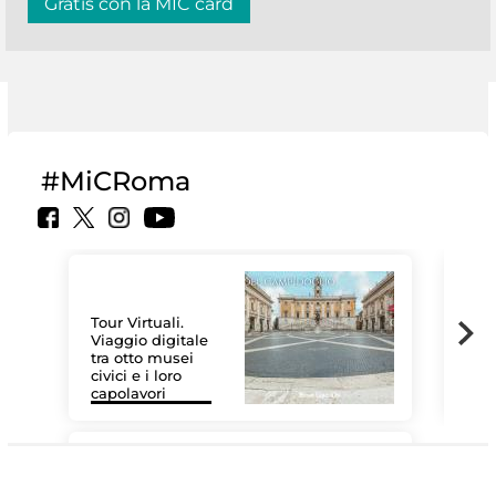
Gratis con la MIC card
#MiCRoma
Tour Virtuali.
Viaggio digitale
tra otto musei
civici e i loro
Le 
capolavori
Sis