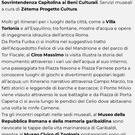
Sovrintendenza Capitolina ai Beni Culturali
. Servizi museali
a cura di
Zètema Progetto Cultura
.
Molti gli itinerari per i luoghi della città, come a
Villa
Torlonia
e all’Esquilino, tra fontane, mostre d’acqua e opere
di ingegneria idraulica dell’antica Roma.
Da Porta Furba ci si inoltra nel suggestivo tratto
dell’Acquedotto Felice di via del Mandrione e del parco di
Tor Fiscale; al
Circo Massimo
la visita illustra la storia del
monumento attraverso i vari usi dell’acqua al suo interno;
una passeggiata tra Piazza Navona e Piazza Farnese porta a
conoscere luoghi di giochi e divertimenti popolari legati
all’acqua; un itinerario narrativo attraversa Campo Marzio, tra
fatti storici e leggende di barche e barcacce; il Ponte Milvio
viene vissuto attraverso le sue battaglie e da Piazza di Porta
Capena ci si avvia lungo le pendici del Celio dove abitavano
una volta le ninfe Camene.
Tra gli incontri ospitati nelle sedi museali, al
Museo della
Repubblica Romana e della memoria garibaldina
sono
rievocate le tappe della vita marinaresca di Garibaldi,
mentre al
Museo Civico di Zoologia
protagonisti sono gli