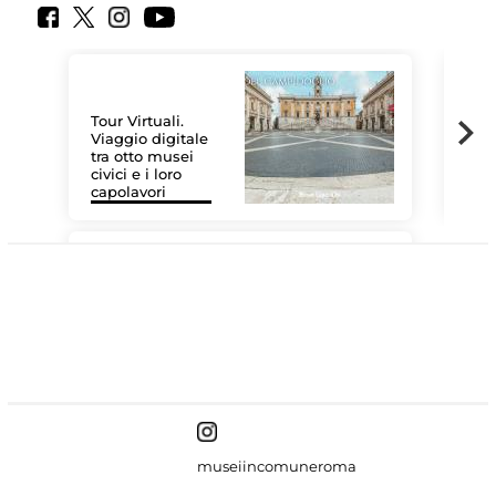
Tour Virtuali.
Viaggio digitale
tra otto musei
civici e i loro
Le 
capolavori
Sis
#DiscoverMiC
museiincomuneroma