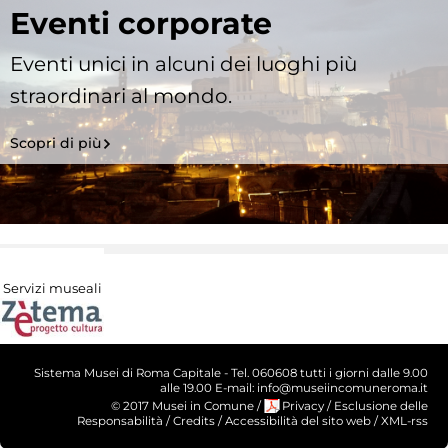
Eventi corporate
Eventi unici in alcuni dei luoghi più
straordinari al mondo.
Scopri di più
Servizi museali
Sistema Musei di Roma Capitale - Tel. 060608 tutti i giorni dalle 9.00
alle 19.00 E-mail: info@museiincomuneroma.it
© 2017 Musei in Comune
/
Privacy
/
Esclusione delle
Responsabilità
/
Credits
/
Accessibilità del sito web
/
XML-rss