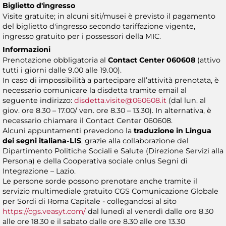
Biglietto d'ingresso
Visite gratuite; in alcuni siti/musei è previsto il pagamento
del biglietto d'ingresso secondo tariffazione vigente,
ingresso gratuito per i possessori della MIC.
Informazioni
Prenotazione obbligatoria al
Contact Center 060608
(attivo
tutti i giorni dalle 9.00 alle 19.00).
In caso di impossibilità a partecipare all’attività prenotata, è
necessario comunicare la disdetta tramite email al
seguente indirizzo:
disdetta.visite@060608.it
(dal lun. al
giov. ore 8.30 – 17.00/ ven. ore 8.30 – 13.30). In alternativa, è
necessario chiamare il Contact Center 060608.
Alcuni appuntamenti prevedono la
traduzione in Lingua
dei segni italiana-LIS
, grazie alla collaborazione del
Dipartimento Politiche Sociali e Salute (Direzione Servizi alla
Persona) e della Cooperativa sociale onlus Segni di
Integrazione – Lazio.
Le persone sorde possono prenotare anche tramite il
servizio multimediale gratuito CGS Comunicazione Globale
per Sordi di Roma Capitale - collegandosi al sito
https://cgs.veasyt.com/
dal lunedì al venerdì dalle ore 8.30
alle ore 18.30 e il sabato dalle ore 8.30 alle ore 13.30