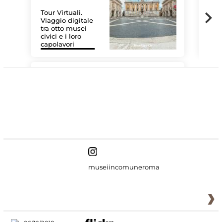
Tour Virtuali.
Viaggio digitale
tra otto musei
civici e i loro
Le 
capolavori
Sis
#DiscoverMiC
museiincomuneroma