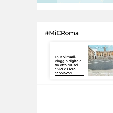
#MiCRoma
Tour Virtuali.
Viaggio digitale
tra otto musei
civici e i loro
capolavori