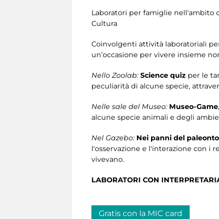
Laboratori per famiglie nell'ambito 
Cultura
Coinvolgenti attività laboratoriali p
un’occasione per vivere insieme non
Nello Zoolab:
Science quiz
per le ta
peculiarità di alcune specie, attrave
Nelle sale del Museo:
Museo-Game
alcune specie animali e degli ambien
Nel Gazebo:
Nei panni del paleont
l'osservazione e l'interazione con i r
vivevano.
LABORATORI CON INTERPRETARIAT
Gratis con la MIC card