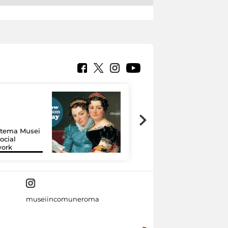
Google Arts &
Culture: 15 musei
istema Musei
si raccontano
ocial
grazie alla
work
tecnologia
museiincomuneroma