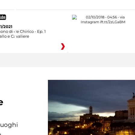
11/2021
uono di de Chirico - Ep. 1
llo e Cavaliere
e
 luoghi
.