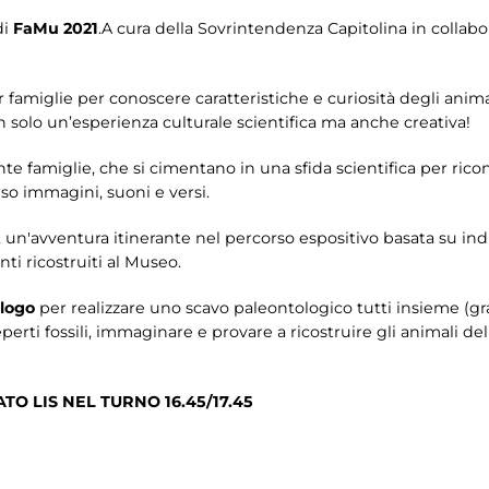
di
FaMu 2021
.A cura della Sovrintendenza Capitolina in colla
er famiglie per conoscere caratteristiche e curiosità degli anim
 solo un’esperienza culturale scientifica ma anche creativa!
nte famiglie, che si cimentano in una sfida scientifica per ricon
rso immagini, suoni e versi.
, un'avventura itinerante nel percorso espositivo basata su indi
ti ricostruiti al Museo.
ologo
per realizzare uno scavo paleontologico tutti insieme (gran
eperti fossili, immaginare e provare a ricostruire gli animali de
O LIS NEL TURNO 16.45/17.45