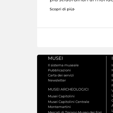
Scopri di più
MUSEI
Il sistema museale
Pubblicazioni
Carta dei servizi
Newsletter
MUSEI ARCHEOLOGICI
V
Musei Capitolini
Musei Capitolini Centrale
A
Montemartini
L
Mercati di Traiano Museo dei Fori