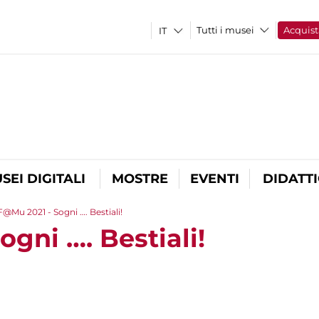
Tutti i musei
Acquist
SEI DIGITALI
MOSTRE
EVENTI
DIDATT
F@Mu 2021 - Sogni …. Bestiali!
gni …. Bestiali!