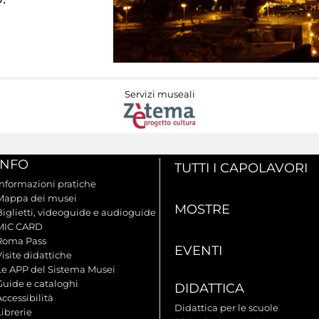
Servizi museali
INFO
TUTTI I CAPOLAVORI
Informazioni pratiche
Mappa dei musei
MOSTRE
Biglietti, videoguide e audioguide
MIC CARD
Roma Pass
EVENTI
isite didattiche
Le APP del Sistema Musei
Guide e cataloghi
DIDATTICA
ccessibilità
Didattica per le scuole
ibrerie