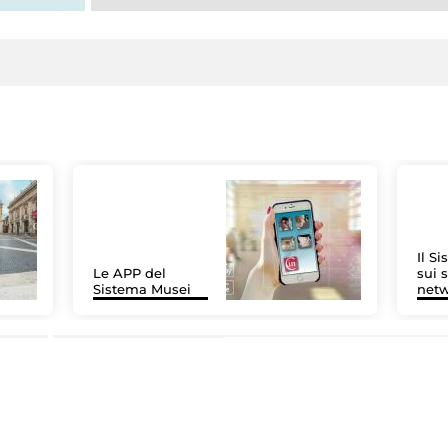
Il S
Le APP del
sui s
Sistema Musei
net