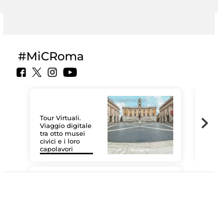
#MiCRoma
Tour Virtuali.
Viaggio digitale
tra otto musei
civici e i loro
Le 
capolavori
Sis