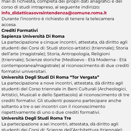
mail di richiesta, completa dei propri dati anagrafici e del
corso di studi intrapreso, al seguente indirizzo:
info_didatticasovraintendenza@comune.roma.it
Durante l’incontro è richiesto di tenere la telecamera
accesa.
Crediti Formativi
Sapienza Università Di Roma
La partecipazione a cinque incontri, attestata, dà diritto agli
studenti dei Corsi di: Studi storico-artistici (triennale); Storia
dell’arte (magistrale); Storia, Antropologia, Religioni
(triennale); Scienze storiche (Medioevo - Età Moderna - Età
contemporanea/magistrale) al riconoscimento di due crediti
formativi universitari.
Università Degli Studi Di Roma “Tor Vergata”
La partecipazione a nove incontri, attestata, dà diritto agli
studenti del Corso triennale in Beni Culturali (Archeologici,
Artistici, Musicali e dello Spettacolo) al riconoscimento di tre
crediti formativi. Gli studenti possono partecipare anche
soltanto a tre o sei incontri con il riconoscimento
rispettivamente di uno o due crediti formativi.
Università Degli Studi Roma Tre
La partecipazione a sei incontri, attestata, dà diritto agli
studenti dei Corsi di: Scienze dell’Architettura (triennale);