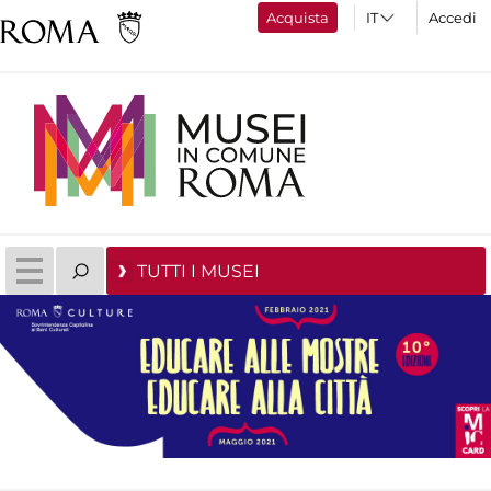
Acquista
Accedi
TUTTI I MUSEI