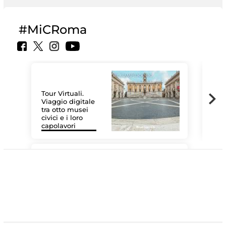
#MiCRoma
Tour Virtuali.
Viaggio digitale
tra otto musei
civici e i loro
Le 
capolavori
Sis
#DiscoverMiC