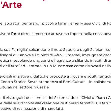
l'Arte
 e laboratori per grandi, piccoli e famiglie nei Musei Civici di 
vere l’arte oltre la mostra e attraverso l’opera, nella consapev
 e la sua Famiglia” solcandone il noto Sepolcro degli Scipioni,
isegni di Canova e i dipinti di Afro. E, magari, impugnare grom
smetica mescolando unguenti e fragranze e sfilando in abiti di 
ori dell’Arte” ed… entrare in un Museo sarà come ritrovarsi nell
ibili iniziative didattiche proposte a giovani e adulti, singol
 e Centro Storico-Sovraintendenza ai Beni Culturali, in collab
culturali nel settore museale.
i visite guidate ai musei del Sistema Musei Civici di Roma Cap
della sua raccolta alla creazione di itinerari tematici sul territo
eative di realizzazione di manufatti.