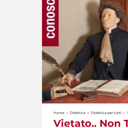
Home
>
Didattica
>
Didattica per tutti
>
Tu sei qui
Vietato.. Non