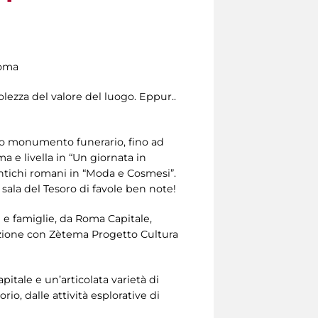
Roma
olezza del valore del luogo. Eppur..
 suo monumento funerario, fino ad
a e livella in “Un giornata in
antichi romani in “Moda e Cosmesi”.
a sala del Tesoro di favole ben note!
i e famiglie, da Roma Capitale,
orazione con Zètema Progetto Cultura
itale e un’articolata varietà di
rio, dalle attività esplorative di