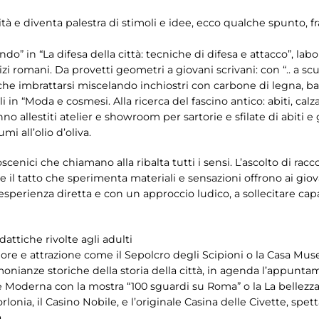
ità e diventa palestra di stimoli e idee, ecco qualche spunto, fra
!
o” in “La difesa della città: tecniche di difesa e attacco”, lab
zi romani. Da provetti geometri a giovani scrivani: con “.. a scu
e imbrattarsi miscelando inchiostri con carbone di legna, ba
lli in “Moda e cosmesi. Alla ricerca del fascino antico: abiti, c
o allestiti atelier e showroom per sartorie e sfilate di abiti e gi
mi all’olio d’oliva.
scenici che chiamano alla ribalta tutti i sensi. L’ascolto di racco
 il tatto che sperimenta materiali e sensazioni offrono ai giov
sperienza diretta e con un approccio ludico, a sollecitare capa
dattiche rivolte agli adulti
 valore e attrazione come il Sepolcro degli Scipioni o la Casa M
imonianze storiche della storia della città, in agenda l’appunt
te Moderna con la mostra “100 sguardi su Roma” o la La bellezza 
orlonia, il Casino Nobile, e l’originale Casina delle Civette, sp
.