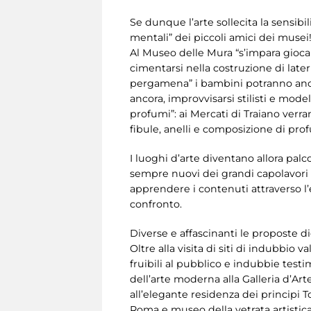
Se dunque l’arte sollecita la sensibil
mentali” dei piccoli amici dei musei
Al Museo delle Mura “s’impara giocand
cimentarsi nella costruzione di lateri
pergamena” i bambini potranno anch
ancora, improvvisarsi stilisti e mode
profumi”: ai Mercati di Traiano verrann
fibule, anelli e composizione di profu
I luoghi d’arte diventano allora palco
sempre nuovi dei grandi capolavori e
apprendere i contenuti attraverso l’e
confronto.
Diverse e affascinanti le proposte di
Oltre alla visita di siti di indubbio
fruibili al pubblico e indubbie test
dell’arte moderna alla Galleria d’Ar
all’elegante residenza dei principi T
Roma e museo della vetrata artistica