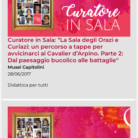
Curatore in Sala: “La Sala degli Orazi e
Curiazi: un percorso a tappe per
avvicinarci al Cavalier d’Arpino. Parte 2:
Dal paesaggio bucolico alle battaglie"
Musei Capitolini
28/06/2017
Didattica per tutti