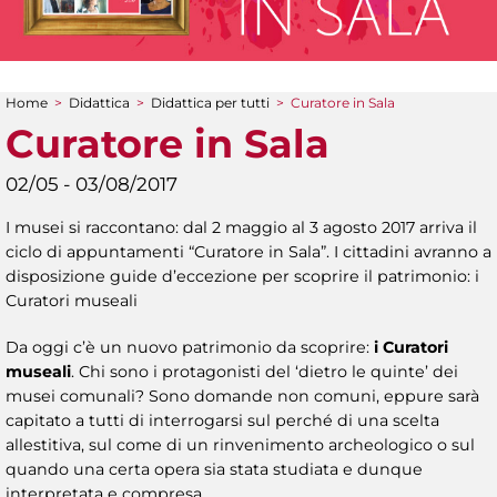
Home
>
Didattica
>
Didattica per tutti
>
Curatore in Sala
Tu sei qui
Curatore in Sala
02/05 - 03/08/2017
I musei si raccontano: dal 2 maggio al 3 agosto 2017 arriva il
ciclo di appuntamenti “Curatore in Sala”. I cittadini avranno a
disposizione guide d’eccezione per scoprire il patrimonio: i
Curatori museali
Da oggi c’è un nuovo patrimonio da scoprire:
i Curatori
museali
. Chi sono i protagonisti del ‘dietro le quinte’ dei
musei comunali? Sono domande non comuni, eppure sarà
capitato a tutti di interrogarsi sul perché di una scelta
allestitiva, sul come di un rinvenimento archeologico o sul
quando una certa opera sia stata studiata e dunque
interpretata e compresa.