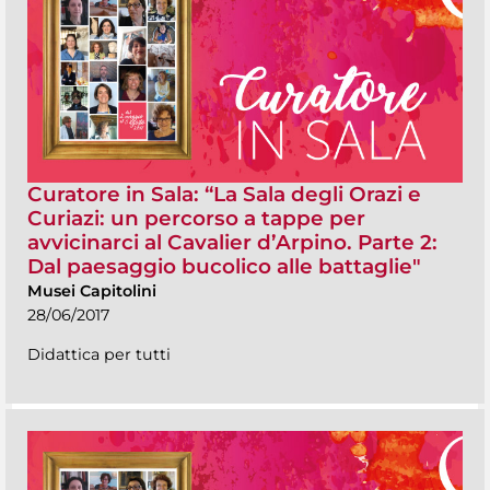
Curatore in Sala: “La Sala degli Orazi e
Curiazi: un percorso a tappe per
avvicinarci al Cavalier d’Arpino. Parte 2:
Dal paesaggio bucolico alle battaglie"
Musei Capitolini
28/06/2017
Didattica per tutti