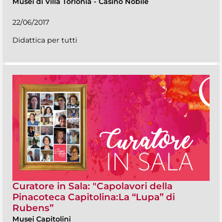
Musei di Villa Torlonia
-
Casino Nobile
22/06/2017
Didattica per tutti
Curatore in Sala: "Capolavori della
Pinacoteca Capitolina:La “Lupa” di
Rubens”
Musei Capitolini