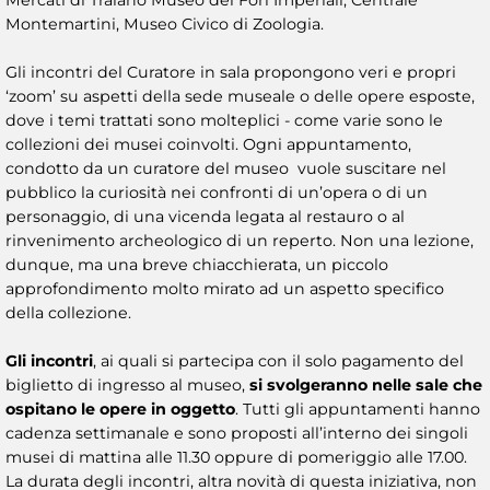
Mercati di Traiano Museo dei Fori Imperiali, Centrale
Montemartini, Museo Civico di Zoologia.
Gli incontri del Curatore in sala propongono veri e propri
‘zoom’ su aspetti della sede museale o delle opere esposte,
dove i temi trattati sono molteplici - come varie sono le
collezioni dei musei coinvolti. Ogni appuntamento,
condotto da un curatore del museo vuole suscitare nel
pubblico la curiosità nei confronti di un’opera o di un
personaggio, di una vicenda legata al restauro o al
rinvenimento archeologico di un reperto. Non una lezione,
dunque, ma una breve chiacchierata, un piccolo
approfondimento molto mirato ad un aspetto specifico
della collezione.
Gli incontri
, ai quali si partecipa con il solo pagamento del
biglietto di ingresso al museo,
si svolgeranno nelle sale che
ospitano le opere in oggetto
. Tutti gli appuntamenti hanno
cadenza settimanale e sono proposti all’interno dei singoli
musei di mattina alle 11.30 oppure di pomeriggio alle 17.00.
La durata degli incontri, altra novità di questa iniziativa, non