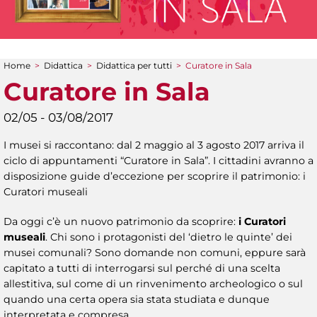
Home
>
Didattica
>
Didattica per tutti
>
Curatore in Sala
Tu sei qui
Curatore in Sala
02/05 - 03/08/2017
I musei si raccontano: dal 2 maggio al 3 agosto 2017 arriva il
ciclo di appuntamenti “Curatore in Sala”. I cittadini avranno a
disposizione guide d’eccezione per scoprire il patrimonio: i
Curatori museali
Da oggi c’è un nuovo patrimonio da scoprire:
i Curatori
museali
. Chi sono i protagonisti del ‘dietro le quinte’ dei
musei comunali? Sono domande non comuni, eppure sarà
capitato a tutti di interrogarsi sul perché di una scelta
allestitiva, sul come di un rinvenimento archeologico o sul
quando una certa opera sia stata studiata e dunque
interpretata e compresa.