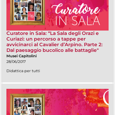
Curatore in Sala: “La Sala degli Orazi e
Curiazi: un percorso a tappe per
avvicinarci al Cavalier d’Arpino. Parte 2:
Dal paesaggio bucolico alle battaglie"
Musei Capitolini
28/06/2017
Didattica per tutti