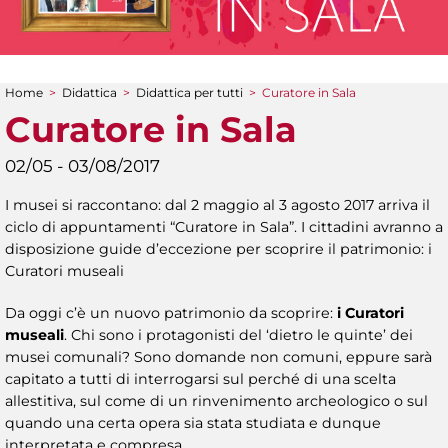
Home
>
Didattica
>
Didattica per tutti
>
Curatore in Sala
Tu sei qui
Curatore in Sala
02/05 - 03/08/2017
I musei si raccontano: dal 2 maggio al 3 agosto 2017 arriva il
ciclo di appuntamenti “Curatore in Sala”. I cittadini avranno a
disposizione guide d’eccezione per scoprire il patrimonio: i
Curatori museali
Da oggi c’è un nuovo patrimonio da scoprire:
i Curatori
museali
. Chi sono i protagonisti del ‘dietro le quinte’ dei
musei comunali? Sono domande non comuni, eppure sarà
capitato a tutti di interrogarsi sul perché di una scelta
allestitiva, sul come di un rinvenimento archeologico o sul
quando una certa opera sia stata studiata e dunque
interpretata e compresa.