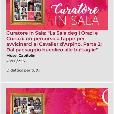
Curatore in Sala: “La Sala degli Orazi e
Curiazi: un percorso a tappe per
avvicinarci al Cavalier d’Arpino. Parte 2:
Dal paesaggio bucolico alle battaglie"
Musei Capitolini
28/06/2017
Didattica per tutti