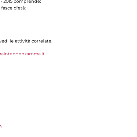
14 - 2015 comprende:
 fasce d'età;
vedi le attività correlate.
aintendenzaroma.it
4