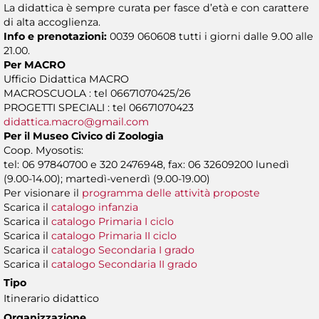
La didattica è sempre curata per fasce d’età e con carattere
di alta accoglienza.
Info e prenotazioni:
0039 060608 tutti i giorni dalle 9.00 alle
21.00.
Per MACRO
Ufficio Didattica MACRO
MACROSCUOLA : tel 06671070425/26
PROGETTI SPECIALI : tel 06671070423
didattica.macro@gmail.com
Per il Museo Civico di Zoologia
Coop. Myosotis:
tel: 06 97840700 e 320 2476948, fax: 06 32609200 lunedì
(9.00-14.00); martedì-venerdì (9.00-19.00)
Per visionare il
programma delle attività proposte
Scarica il
catalogo infanzia
Scarica il
catalogo Primaria I ciclo
Scarica il
catalogo Primaria II ciclo
Scarica il
catalogo Secondaria I grado
Scarica il
catalogo Secondaria II grado
Tipo
Itinerario didattico
Organizzazione