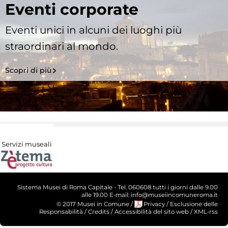
Eventi corporate
Eventi unici in alcuni dei luoghi più
straordinari al mondo.
Scopri di più
Servizi museali
Sistema Musei di Roma Capitale - Tel. 060608 tutti i giorni dalle 9.00
alle 19.00 E-mail: info@museiincomuneroma.it
© 2017 Musei in Comune
/
Privacy
/
Esclusione delle
Responsabilità
/
Credits
/
Accessibilità del sito web
/
XML-rss