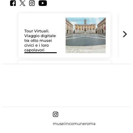
Tour Virtuali.
Viaggio digitale
tra otto musei
civici e i loro
Le 
capolavori
Sis
#DiscoverMiC
museiincomuneroma