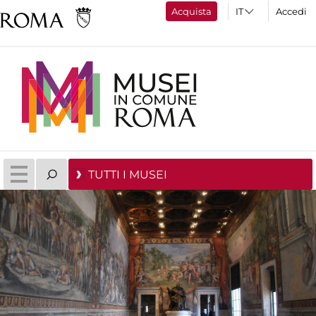
Acquista
Accedi
TUTTI I MUSEI