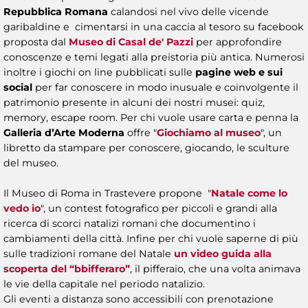
Repubblica Romana
calandosi nel vivo delle vicende
garibaldine e cimentarsi in una caccia al tesoro su facebook
proposta dal
Museo di Casal de' Pazzi
per approfondire
conoscenze e temi legati alla preistoria più antica. Numerosi
inoltre i giochi on line pubblicati sulle
pagine web e sui
social
per far conoscere in modo inusuale e coinvolgente il
patrimonio presente in alcuni dei nostri musei: quiz,
memory, escape room. Per chi vuole usare carta e penna la
Galleria d’Arte Moderna
offre "
Giochiamo al museo
", un
libretto da stampare per conoscere, giocando, le sculture
del museo.
Il Museo di Roma in Trastevere propone "
Natale come lo
vedo io
", un contest fotografico per piccoli e grandi alla
ricerca di scorci natalizi romani che documentino i
cambiamenti della città. Infine per chi vuole saperne di più
sulle tradizioni romane del Natale
un video guida alla
scoperta del “bbifferaro”
, il pifferaio, che una volta animava
le vie della capitale nel periodo natalizio.
Gli eventi a distanza sono accessibili con prenotazione