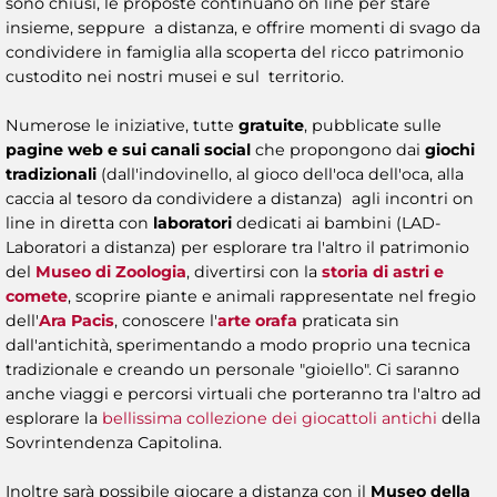
sono chiusi, le proposte continuano on line per stare
insieme, seppure a distanza, e offrire momenti di svago da
condividere in famiglia alla scoperta del ricco patrimonio
custodito nei nostri musei e sul territorio.
Numerose le iniziative, tutte
gratuite
, pubblicate sulle
pagine web e sui canali social
che propongono dai
giochi
tradizionali
(dall'indovinello, al gioco dell'oca dell'oca, alla
caccia al tesoro da condividere a distanza) agli incontri on
line in diretta con
laboratori
dedicati ai bambini (LAD-
Laboratori a distanza)
per esplorare tra l'altro il patrimonio
del
Museo di Zoologia
, divertirsi con la
storia di astri e
comete
, scoprire piante e animali rappresentate nel fregio
dell'
Ara Pacis
, conoscere l'
arte orafa
praticata sin
dall'antichità, sperimentando a modo proprio una tecnica
tradizionale e creando un personale "gioiello". Ci saranno
anche viaggi e percorsi virtuali che porteranno tra l'altro ad
esplorare la
bellissima collezione dei giocattoli antichi
della
Sovrintendenza Capitolina.
Inoltre sarà possibile giocare a distanza con il
Museo della