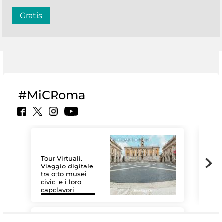
Gratis
#MiCRoma
Tour Virtuali.
Viaggio digitale
tra otto musei
civici e i loro
Les
capolavori
MiC