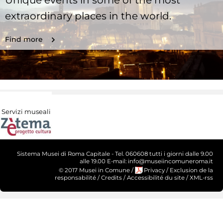
extraordinary places in the world.
Find more
Servizi museali
Sistema Musei di Roma Capitale - Tel. 060608 tutti i giorni dalle 9.00
alle 19.00 E-mail: info@museiincomuneroma.it
© 2017 Musei in Comune
/
Privacy
/
Exclusion de la
responsabilité
/
Credits
/
Accessibilité du site
/
XML-rss