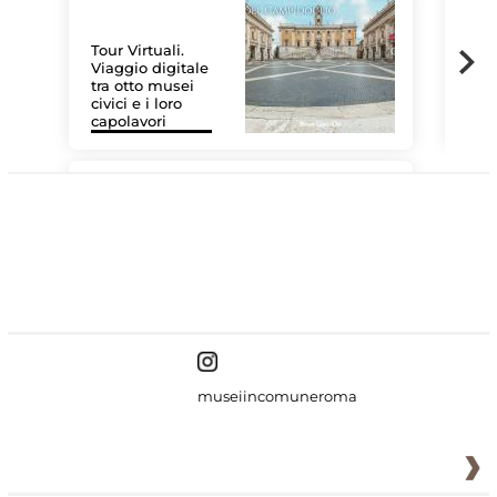
Tour Virtuali.
Viaggio digitale
tra otto musei
civici e i loro
Les
capolavori
MiC
#DiscoverMiC
museiincomuneroma