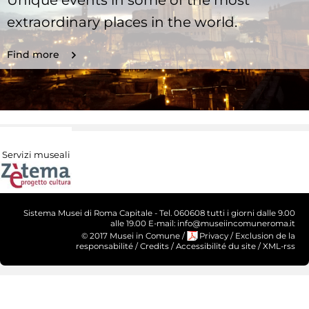
extraordinary places in the world.
Find more
Servizi museali
Sistema Musei di Roma Capitale - Tel. 060608 tutti i giorni dalle 9.00
alle 19.00 E-mail: info@museiincomuneroma.it
© 2017 Musei in Comune
/
Privacy
/
Exclusion de la
responsabilité
/
Credits
/
Accessibilité du site
/
XML-rss