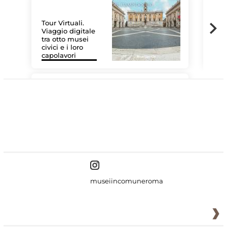
Tour Virtuali.
Viaggio digitale
tra otto musei
civici e i loro
Les
capolavori
MiC
#DiscoverMiC
museiincomuneroma