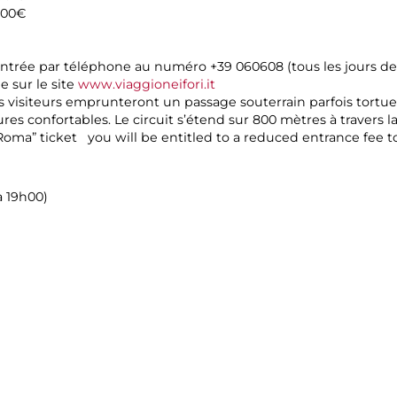
7,00€
entrée par téléphone au numéro +39 060608 (tous les jours de 
e sur le site
www.viaggioneifori.it
 visiteurs emprunteront un passage souterrain parfois tortueux
 confortables. Le circuit s’étend sur 800 mètres à travers l
 Roma” ticket
you will be entitled to a reduced entrance fee to
à 19h00)