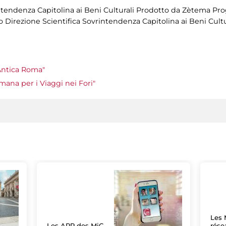
endenza Capitolina ai Beni Culturali Prodotto da Zètema Prog
 Direzione Scientifica Sovrintendenza Capitolina ai Beni Cultur
Antica Roma"
ana per i Viaggi nei Fori"
Les 
Les APP des MiC
rése