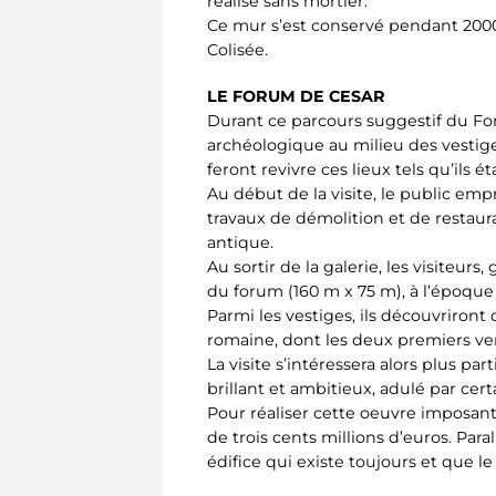
réalisé sans mortier.
Ce mur s’est conservé pendant 2000 a
Colisée.
LE FORUM DE CESAR
Durant ce parcours suggestif du Foru
archéologique au milieu des vestig
feront revivre ces lieux tels qu’ils ét
Au début de la visite, le public em
travaux de démolition et de restaur
antique.
Au sortir de la galerie, les visiteu
du forum (160 m x 75 m), à l’époqu
Parmi les vestiges, ils découvriront
romaine, dont les deux premiers ver
La visite s’intéressera alors plus 
brillant et ambitieux, adulé par cert
Pour réaliser cette oeuvre imposante,
de trois cents millions d’euros. Para
édifice qui existe toujours et que le