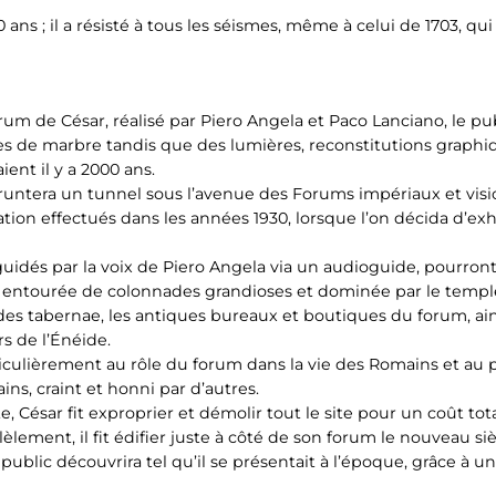
ns ; il a résisté à tous les séismes, même à celui de 1703, qui
m de César, réalisé par Piero Angela et Paco Lanciano, le pub
es de marbre tandis que des lumières, reconstitutions graph
aient il y a 2000 ans.
pruntera un tunnel sous l’avenue des Forums impériaux et visi
ation effectués dans les années 1930, lorsque l’on décida d’
rs, guidés par la voix de Piero Angela via un audioguide, pourr
e entourée de colonnades grandioses et dominée par le templ
 des tabernae, les antiques bureaux et boutiques du forum, ains
s de l’Énéide.
particulièrement au rôle du forum dans la vie des Romains et 
ains, craint et honni par d’autres.
 César fit exproprier et démolir tout le site pour un coût total
llèlement, il fit édifier juste à côté de son forum le nouveau s
 public découvrira tel qu’il se présentait à l’époque, grâce à u