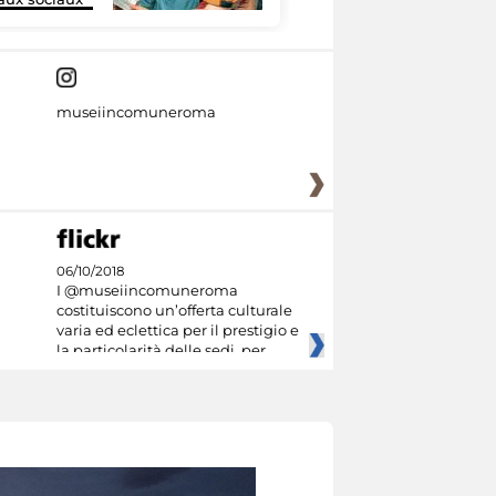
museiincomuneroma
06/10/2018
I @museiincomuneroma
costituiscono un’offerta culturale
varia ed eclettica per il prestigio e
la particolarità delle sedi, per