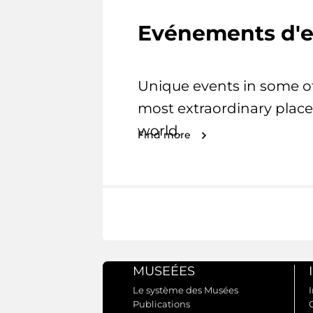
Evénements d'e
Unique events in some o
most extraordinary place
world.
Find more
MUSEÉES
Le système des Musées
I
Publications