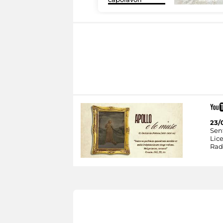
23/
Sent
Lic
Rad