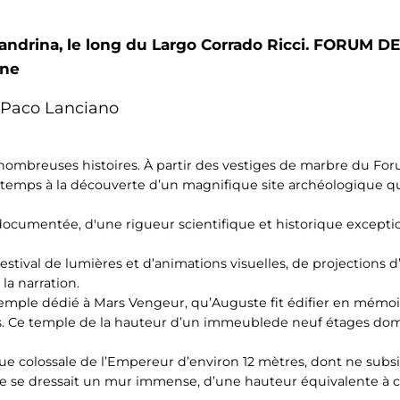
drina, le long du Largo Corrado Ricci. FORUM DE
ane
t Paco Lanciano
 nombreuses histoires. À partir des vestiges de marbre du Fo
emps à la découverte d’un magnifique site archéologique qui c
cumentée, d'une rigueur scientifique et historique excepti
n festival de lumières et d’animations visuelles, de projection
la narration.
u Temple dédié à Mars Vengeur, qu’Auguste fit édifier en mémoi
ins. Ce temple de la hauteur d’un immeublede neuf étages dom
tue colossale de l’Empereur d’environ 12 mètres, dont ne sub
le se dressait un mur immense, d’une hauteur équivalente à ce