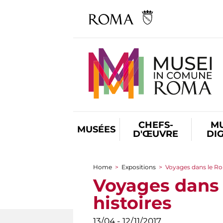
CHEFS-
M
MUSÉES
D'ŒUVRE
DI
Home
>
Expositions
>
Voyages dans le Rom
You are here
Voyages dans l
histoires
13/04 - 12/11/2017