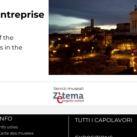
ntreprise
f the
s in the
Servizi museali
INFO
TUTTI I CAPOLAVORI
nfo utiles
Carte des musées