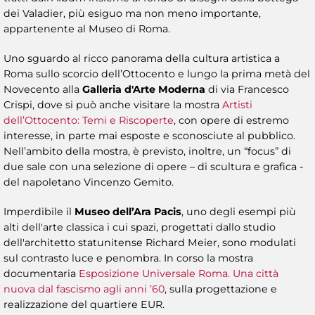
dei Valadier, più esiguo ma non meno importante,
appartenente al Museo di Roma.
Uno sguardo al ricco panorama della cultura artistica a
Roma sullo scorcio dell’Ottocento e lungo la prima metà del
Novecento alla
Galleria d'Arte Moderna
di via Francesco
Crispi, dove si può anche visitare la mostra
Artisti
dell’Ottocento: Temi e Riscoperte
, con opere di estremo
interesse, in parte mai esposte e sconosciute al pubblico.
Nell’ambito della mostra, è previsto, inoltre, un “focus” di
due sale con una selezione di opere – di scultura e grafica -
del napoletano Vincenzo Gemito.
Imperdibile il
Museo dell’Ara Pacis
, uno degli esempi più
alti dell'arte classica i cui spazi, progettati dallo studio
dell'architetto statunitense Richard Meier, sono modulati
sul contrasto luce e penombra. In corso la mostra
documentaria
Esposizione Universale Roma. Una città
nuova dal fascismo agli anni ’60
, sulla progettazione e
realizzazione del quartiere EUR.