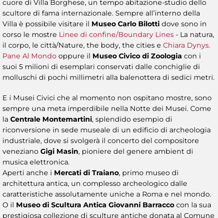
cuore di Villa Borghese, un tempo abitazione-studio dello
scultore di fama internazionale. Sempre all’interno della
Villa è possibile visitare il
Museo Carlo Bilotti
dove sono in
corso le mostre
Linee di confine/Boundary Lines
- La natura,
il corpo, le città/Nature, the body, the cities e
Chiara Dynys.
Pane Al Mondo
oppure il
Museo Civico di Zoologia
con i
suoi 5 milioni di esemplari conservati dalle conchiglie di
molluschi di pochi millimetri alla balenottera di sedici metri.
E i Musei Civici che al momento non ospitano mostre, sono
sempre una meta imperdibile nella Notte dei Musei. Come
la
Centrale Montemartini
, splendido esempio di
riconversione in sede museale di un edificio di archeologia
industriale, dove si svolgerà il concerto del compositore
veneziano
Gigi Masin
, pioniere del genere ambient di
musica elettronica.
Aperti anche i
Mercati di Traiano
, primo museo di
architettura antica, un complesso archeologico dalle
caratteristiche assolutamente uniche a Roma e nel mondo.
O il
Museo di Scultura Antica Giovanni Barracco
con la sua
prestigiosa collezione di sculture antiche donata al Comune