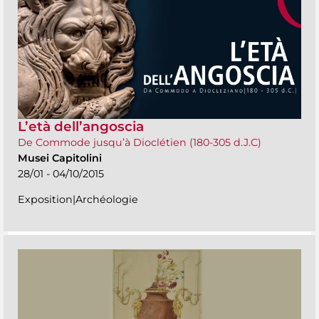
L’età dell’angoscia
De Commode jusqu’à Dioclétien (180-305 d.J.C)
Musei Capitolini
28/01 - 04/10/2015
Exposition|Archéologie