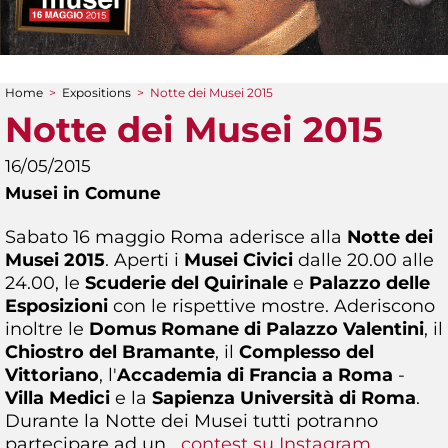
Home
>
Expositions
>
Notte dei Musei 2015
You are here
Notte dei Musei 2015
16/05/2015
Musei in Comune
Sabato 16 maggio Roma aderisce alla
Notte dei
Musei 2015
. Aperti i
Musei Civici
dalle 20.00 alle
24.00, le
Scuderie del Quirinale
e
Palazzo delle
Esposizioni
con le rispettive mostre. Aderiscono
inoltre le
Domus Romane di Palazzo Valentini
, il
Chiostro del Bramante
, il
Complesso del
Vittoriano
, l'
Accademia di Francia a Roma
-
Villa Medici
e la
Sapienza Università di Roma
.
Durante la Notte dei Musei tutti potranno
partecipare ad un
contest su Instagram