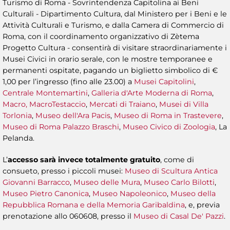
Turismo di Roma - Sovrintendenza Capitolina ai Beni
Culturali - Dipartimento Cultura, dal Ministero per i Beni e le
Attività Culturali e Turismo, e dalla Camera di Commercio di
Roma, con il coordinamento organizzativo di Zètema
Progetto Cultura - consentirà di visitare straordinariamente i
Musei Civici in orario serale, con le mostre temporanee e
permanenti ospitate, pagando un biglietto simbolico di €
1,00 per l’ingresso (fino alle 23.00) a
Musei Capitolini
,
Centrale Montemartini
,
Galleria d'Arte Moderna di Roma
,
Macro, MacroTestaccio
,
Mercati di Traiano
,
Musei di Villa
Torlonia
,
Museo dell'Ara Pacis
,
Museo di Roma in Trastevere
,
Museo di Roma Palazzo Braschi
,
Museo Civico di Zoologia
, La
Pelanda.
L’
accesso sarà invece totalmente gratuito
, come di
consueto, presso i piccoli musei:
Museo di Scultura Antica
Giovanni Barracco
,
Museo delle Mura
,
Museo Carlo Bilotti
,
Museo Pietro Canonica
,
Museo Napoleonico
,
Museo della
Repubblica Romana e della Memoria Garibaldina
, e, previa
prenotazione allo 060608, presso il
Museo di Casal De' Pazzi
.