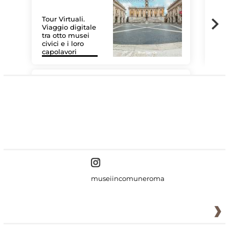
Tour Virtuali.
Viaggio digitale
tra otto musei
civici e i loro
Les
capolavori
MiC
#DiscoverMiC
museiincomuneroma