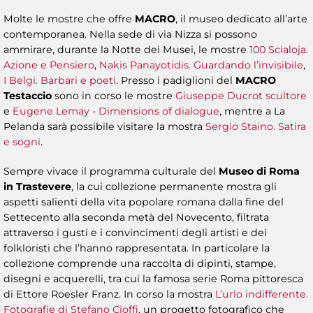
Molte le mostre che offre
MACRO
, il museo dedicato all’arte
contemporanea. Nella sede di via Nizza si possono
ammirare, durante la Notte dei Musei, le mostre
100 Scialoja.
Azione e Pensiero
,
Nakis Panayotidis. Guardando l’invisibile
,
I Belgi. Barbari e poeti
. Presso i padiglioni del
MACRO
Testaccio
sono in corso le mostre
Giuseppe Ducrot scultore
e
Eugene Lemay - Dimensions of dialogue
, mentre a La
Pelanda sarà possibile visitare la mostra
Sergio Staino. Satira
e sogni
.
Sempre vivace il programma culturale del
Museo di Roma
in Trastevere
, la cui collezione permanente mostra gli
aspetti salienti della vita popolare romana dalla fine del
Settecento alla seconda metà del Novecento, filtrata
attraverso i gusti e i convincimenti degli artisti e dei
folkloristi che l’hanno rappresentata. In particolare la
collezione comprende una raccolta di dipinti, stampe,
disegni e acquerelli, tra cui la famosa serie Roma pittoresca
di Ettore Roesler Franz. In corso la mostra
L’urlo indifferente.
Fotografie di Stefano Cioffi
, un progetto fotografico che