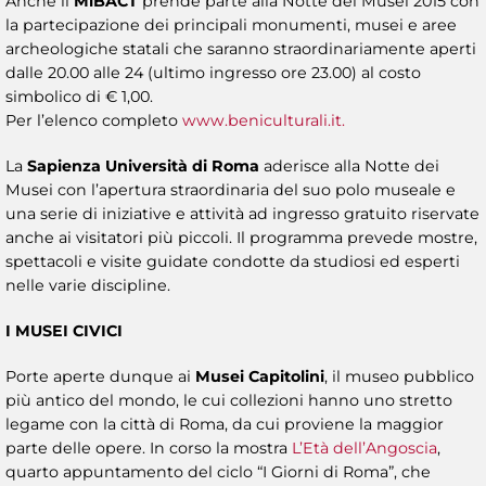
Anche il
MiBACT
prende parte alla Notte dei Musei 2015 con
la partecipazione dei principali monumenti, musei e aree
archeologiche statali che saranno straordinariamente aperti
dalle 20.00 alle 24 (ultimo ingresso ore 23.00) al costo
simbolico di € 1,00.
Per l’elenco completo
www.beniculturali.it.
La
Sapienza Università di Roma
aderisce alla Notte dei
Musei con l’apertura straordinaria del suo polo museale e
una serie di iniziative e attività ad ingresso gratuito riservate
anche ai visitatori più piccoli. Il programma prevede mostre,
spettacoli e visite guidate condotte da studiosi ed esperti
nelle varie discipline.
I MUSEI CIVICI
Porte aperte dunque ai
Musei Capitolini
, il museo pubblico
più antico del mondo, le cui collezioni hanno uno stretto
legame con la città di Roma, da cui proviene la maggior
parte delle opere. In corso la mostra
L’Età dell’Angoscia
,
quarto appuntamento del ciclo “I Giorni di Roma”, che