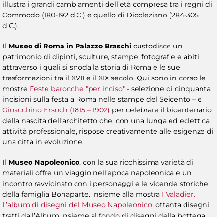
illustra i grandi cambiamenti dell’età compresa tra i regni di
Commodo (180-192 d.C.) e quello di Diocleziano (284-305
d.C.).
Il
Museo di Roma in Palazzo Braschi
custodisce un
patrimonio di dipinti, sculture, stampe, fotografie e abiti
attraverso i quali si snoda la storia di Roma e le sue
trasformazioni tra il XVII e il XIX secolo. Qui sono in corso le
mostre
Feste barocche "per inciso"
- selezione di cinquanta
incisioni sulla festa a Roma nelle stampe del Seicento – e
Gioacchino Ersoch (1815 – 1902)
per celebrare il bicentenario
della nascita dell’architetto che, con una lunga ed eclettica
attività professionale, rispose creativamente alle esigenze di
una città in evoluzione.
Il
Museo Napoleonico
, con la sua ricchissima varietà di
materiali offre un viaggio nell’epoca napoleonica e un
incontro ravvicinato con i personaggi e le vicende storiche
della famiglia Bonaparte. Insieme alla mostra
I Valadier.
L’album di disegni del Museo Napoleonico
, ottanta disegni
tratti dall’Album insieme al fondo di disegni della bottega