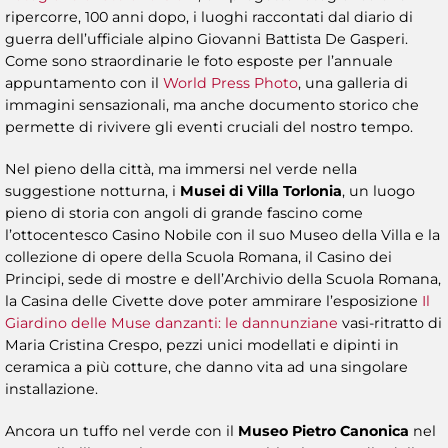
ripercorre, 100 anni dopo, i luoghi raccontati dal diario di
guerra dell’ufficiale alpino Giovanni Battista De Gasperi.
Come sono straordinarie le foto esposte per l’annuale
appuntamento con il
World Press Photo
, una galleria di
immagini sensazionali, ma anche documento storico che
permette di rivivere gli eventi cruciali del nostro tempo.
Nel pieno della città, ma immersi nel verde nella
suggestione notturna, i
Musei di Villa Torlonia
, un luogo
pieno di storia con angoli di grande fascino come
l’ottocentesco Casino Nobile con il suo Museo della Villa e la
collezione di opere della Scuola Romana, il Casino dei
Principi, sede di mostre e dell’Archivio della Scuola Romana,
la Casina delle Civette dove poter ammirare l’esposizione
Il
Giardino delle Muse danzanti: le dannunziane
vasi-ritratto di
Maria Cristina Crespo, pezzi unici modellati e dipinti in
ceramica a più cotture, che danno vita ad una singolare
installazione.
Ancora un tuffo nel verde con il
Museo Pietro Canonica
nel