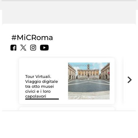
#MiCRoma
Tour Virtuali.
Viaggio digitale
tra otto musei
civici e i loro
Les
capolavori
MiC