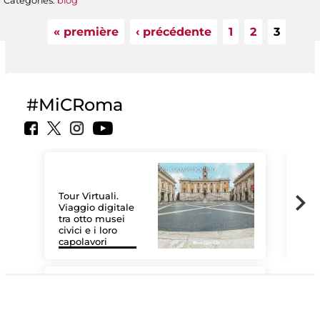
Categories:
blog
« première
‹ précédente
1
2
3
Pages
#MiCRoma
Tour Virtuali.
Viaggio digitale
tra otto musei
civici e i loro
Les
capolavori
MiC