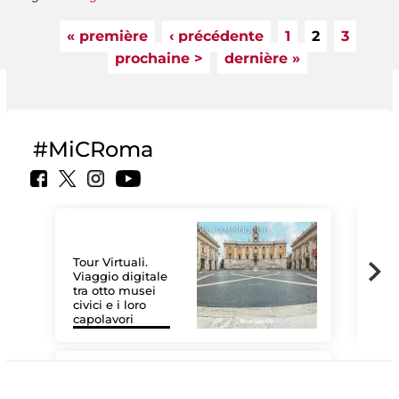
« première
‹ précédente
1
2
3
Pages
prochaine >
dernière »
#MiCRoma
Tour Virtuali.
Viaggio digitale
tra otto musei
civici e i loro
Les
capolavori
MiC