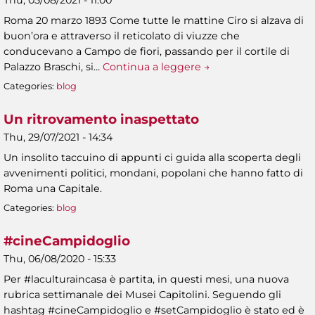
Thu, 05/08/2021 - 11:00
Roma 20 marzo 1893 Come tutte le mattine Ciro si alzava di
buon’ora e attraverso il reticolato di viuzze che
conducevano a Campo de fiori, passando per il cortile di
Palazzo Braschi, si…
Continua a leggere →
Categories:
blog
Un ritrovamento inaspettato
Thu, 29/07/2021 - 14:34
Un insolito taccuino di appunti ci guida alla scoperta degli
avvenimenti politici, mondani, popolani che hanno fatto di
Roma una Capitale.
Categories:
blog
#cineCampidoglio
Thu, 06/08/2020 - 15:33
Per #laculturaincasa è partita, in questi mesi, una nuova
rubrica settimanale dei Musei Capitolini. Seguendo gli
hashtag #cineCampidoglio e #setCampidoglio è stato ed è