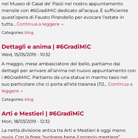
nel Museo di Casal de’ Pazzi nel nostro appuntamento
mensile con #6GradiMiC dedicato all’acqua. È sufficiente
quest’opera di Fausto Pirandello per evocare l’estate in
tutta…
Continua a leggere →
Categories:
blog
Dettagli e anima | #6GradiMiC
Wed, 15/05/2019 - 10:32
A maggio, mese ambasciatore del bello, partiamo dai
dettagli per arrivare all’anima nel nuovo appuntamento con
i #6GradiMiC. Partiamo da una statua in marmo tasio nel
suo particolare che ci porta all’età traianea (112…
Continua a
leggere →
Categories:
blog
Arti e Mestieri | #6GradiMiC
Mon, 18/03/2019 - 12:32
La netta divisione antica tra Arti e Mestieri è oggi meno
ovvia. Con la frase “svolgere bene il proprio mestiere”