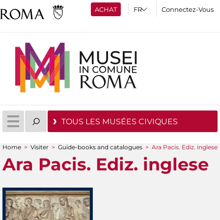
ACHAT
Connectez-Vous
TOUS LES MUSÉES CIVIQUES
Home
>
Visiter
>
Guide-books and catalogues
>
Ara Pacis. Ediz. inglese
You are here
Ara Pacis. Ediz. inglese