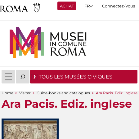
ACHAT
Connectez-Vous
TOUS LES MUSÉES CIVIQUES
Home
>
Visiter
>
Guide-books and catalogues
>
Ara Pacis. Ediz. inglese
You are here
Ara Pacis. Ediz. inglese