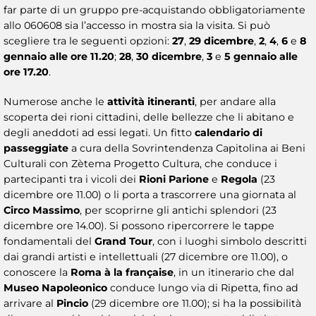
far parte di un gruppo pre-acquistando obbligatoriamente
allo 060608 sia l’accesso in mostra sia la visita. Si può
scegliere tra le seguenti opzioni:
27
,
29 dicembre
,
2
,
4
,
6
e
8
gennaio alle ore 11.20
;
28
,
30 dicembre
,
3
e
5 gennaio alle
ore 17.20
.
Numerose anche le
attività itineranti
, per andare alla
scoperta dei rioni cittadini, delle bellezze che li abitano e
degli aneddoti ad essi legati. Un fitto
calendario di
passeggiate
a cura della Sovrintendenza Capitolina ai Beni
Culturali con Zètema Progetto Cultura, che conduce i
partecipanti tra i vicoli dei
Rioni Parione
e
Regola
(23
dicembre ore 11.00) o li porta a trascorrere una giornata al
Circo Massimo
, per scoprirne gli antichi splendori (23
dicembre ore 14.00). Si possono ripercorrere le tappe
fondamentali del
Grand Tour
, con i luoghi simbolo descritti
dai grandi artisti e intellettuali (27 dicembre ore 11.00), o
conoscere la
Roma à la française
, in un itinerario che dal
Museo Napoleonico
conduce lungo via di Ripetta, fino ad
arrivare al
Pincio
(29 dicembre ore 11.00); si ha la possibilità