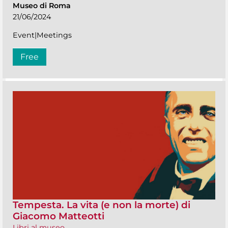
Museo di Roma
21/06/2024
Event|Meetings
Free
Tempesta. La vita (e non la morte) di
Giacomo Matteotti
Libri al museo