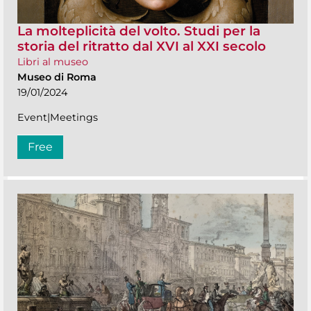
La molteplicità del volto. Studi per la
storia del ritratto dal XVI al XXI secolo
Libri al museo
Museo di Roma
19/01/2024
Event|Meetings
Free