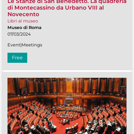
Le Stanze di San Benedetto. La quadreria
di Montecassino da Urbano VIII al
Novecento
Libri al museo
Museo di Roma
07/03/2024
Event|Meetings
Free