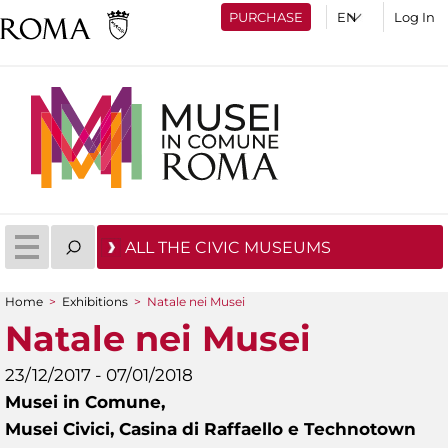
PURCHASE
Log In
ALL THE CIVIC MUSEUMS
Home
>
Exhibitions
>
Natale nei Musei
You are here
Natale nei Musei
23/12/2017 - 07/01/2018
Musei in Comune,
Musei Civici, Casina di Raffaello e Technotown