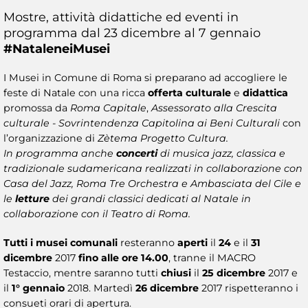
Mostre, attività didattiche ed eventi in
programma dal 23 dicembre al 7 gennaio
#NataleneiMusei​
I Musei in Comune di Roma si preparano ad accogliere le
feste di Natale con una ricca
offerta culturale
e
didattica
promossa da
Roma Capitale
,
Assessorato alla Crescita
culturale - Sovrintendenza Capitolina ai Beni Culturali
con
l’organizzazione di
Zètema Progetto Cultura.
In programma anche
concerti
di musica jazz, classica e
tradizionale sudamericana realizzati in collaborazione con
Casa del Jazz, Roma Tre Orchestra e Ambasciata del Cile e
le
letture
dei grandi classici dedicati al Natale in
collaborazione con il Teatro di Roma.
Tutti i musei comunali
resteranno
aperti
il
24
e il
31
dicembre
2017
fino alle ore 14.00
, tranne il MACRO
Testaccio, mentre saranno tutti
chiusi
il
25 dicembre
2017 e
il
1° gennaio
2018. Martedì
26 dicembre
2017 rispetteranno i
consueti orari di apertura.