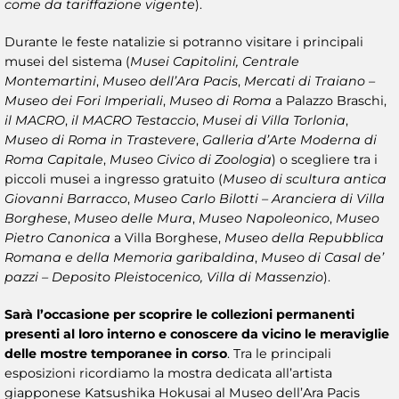
come da tariffazione vigente
).
Durante le feste natalizie si potranno visitare i principali
musei del sistema (
Musei Capitolini, Centrale
Montemartini
,
Museo dell’Ara Pacis
,
Mercati di Traiano –
Museo dei Fori Imperiali
,
Museo di Roma
a Palazzo Braschi,
il MACRO
,
il MACRO Testaccio
,
Musei di Villa Torlonia
,
Museo di Roma in Trastevere
,
Galleria d’Arte Moderna di
Roma Capitale
,
Museo Civico di Zoologia
) o scegliere tra i
piccoli musei a ingresso gratuito (
Museo di scultura antica
Giovanni Barracco
,
Museo Carlo Bilotti – Aranciera di Villa
Borghese
,
Museo delle Mura
,
Museo Napoleonico
,
Museo
Pietro Canonica
a Villa Borghese,
Museo della Repubblica
Romana e della Memoria garibaldina
,
Museo di Casal de’
pazzi – Deposito Pleistocenico, Villa di Massenzio
).
Sarà l’occasione per scoprire le collezioni permanenti
presenti al loro interno e conoscere da vicino le meraviglie
delle
mostre temporanee
in corso
. Tra le principali
esposizioni ricordiamo la mostra dedicata all’artista
giapponese Katsushika Hokusai al Museo dell’Ara Pacis