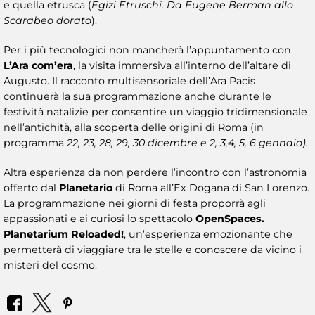
e quella etrusca (
Egizi Etruschi. Da Eugene Berman allo
Scarabeo dorato
).
Per i più tecnologici non mancherà l’appuntamento con
L’Ara com’era
, la visita immersiva all’interno dell’altare di
Augusto. Il racconto multisensoriale dell’Ara Pacis
continuerà la sua programmazione anche durante le
festività natalizie per consentire un viaggio tridimensionale
nell’antichità, alla scoperta delle origini di Roma (in
programma
22, 23, 28, 29, 30 dicembre e 2, 3,4, 5, 6 gennaio).
Altra esperienza da non perdere l’incontro con l’astronomia
offerto dal
Planetario
di Roma all’Ex Dogana di San Lorenzo.
La programmazione nei giorni di festa proporrà agli
appassionati e ai curiosi lo spettacolo
OpenSpaces.
Planetarium Reloaded!
, un’esperienza emozionante che
permetterà di viaggiare tra le stelle e conoscere da vicino i
misteri del cosmo.