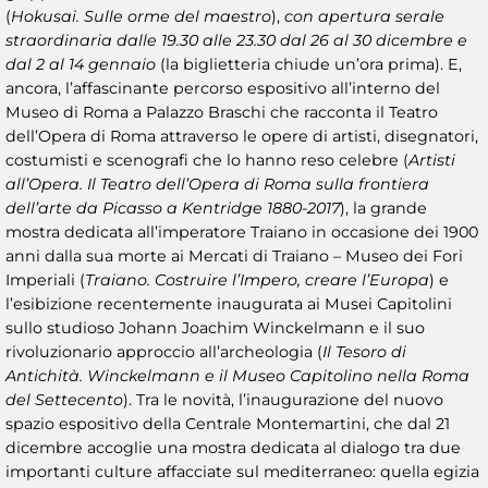
(
Hokusai. Sulle orme del maestro
),
con apertura serale
straordinaria dalle 19.30 alle 23.30 dal 26 al 30 dicembre e
dal 2 al 14 gennaio
(la biglietteria chiude un’ora prima). E,
ancora, l’affascinante percorso espositivo all’interno del
Museo di Roma a Palazzo Braschi che racconta il Teatro
dell’Opera di Roma attraverso le opere di artisti, disegnatori,
costumisti e scenografi che lo hanno reso celebre (
Artisti
all’Opera. Il Teatro dell’Opera di Roma sulla frontiera
dell’arte da Picasso a Kentridge 1880-2017
), la grande
mostra dedicata all’imperatore Traiano in occasione dei 1900
anni dalla sua morte ai Mercati di Traiano – Museo dei Fori
Imperiali (
Traiano. Costruire l’Impero, creare l’Europa
) e
l’esibizione recentemente inaugurata ai Musei Capitolini
sullo studioso Johann Joachim Winckelmann e il suo
rivoluzionario approccio all’archeologia (
Il Tesoro di
Antichità. Winckelmann e il Museo Capitolino nella Roma
del Settecento
). Tra le novità, l’inaugurazione del nuovo
spazio espositivo della Centrale Montemartini, che dal 21
dicembre accoglie una mostra dedicata al dialogo tra due
importanti culture affacciate sul mediterraneo: quella egizia