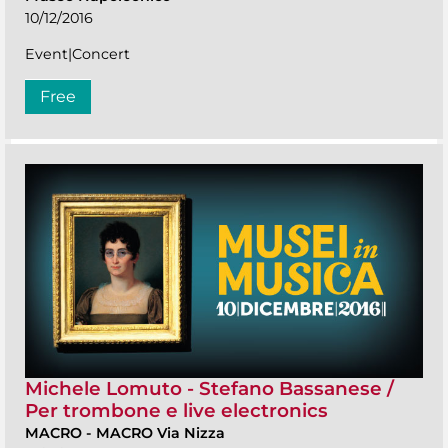
10/12/2016
Event|Concert
Free
Michele Lomuto - Stefano Bassanese /
Per trombone e live electronics
MACRO
-
MACRO Via Nizza