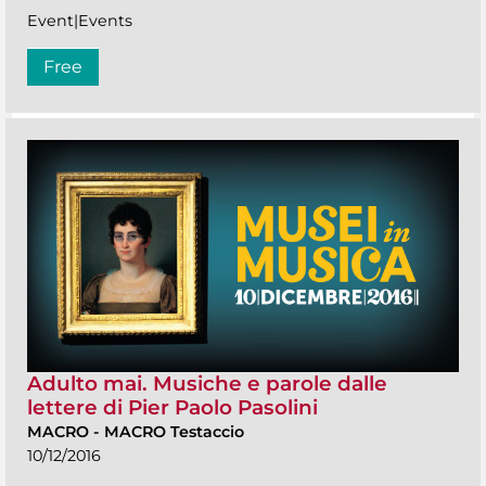
Event|Events
Free
Adulto mai. Musiche e parole dalle
lettere di Pier Paolo Pasolini
MACRO
-
MACRO Testaccio
10/12/2016