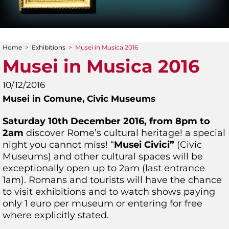
Home
>
Exhibitions
>
Musei in Musica 2016
You are here
Musei in Musica 2016
10/12/2016
Musei in Comune,
Civic Museums
Saturday 10th December 2016, from 8pm to
2am
discover Rome’s cultural heritage! a special
night you cannot miss! “
Musei Civici”
(Civic
Museums) and other cultural spaces will be
exceptionally open up to 2am (last entrance
1am). Romans and tourists will have the chance
to visit exhibitions and to watch shows paying
only 1 euro per museum or entering for free
where explicitly stated.