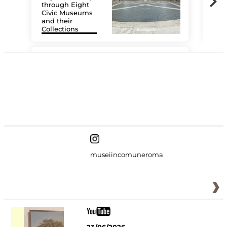
through Eight
Civic Museums
and their
Collections
The
#DiscoverMiC
museiincomuneroma