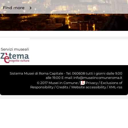
Find more
Servizi museali
Sistema Musei di Roma Capitale - Tel. 060608 tutti i giorni dalle 9.00
alle 19.00 E-mail: info@museiincomuneroma.it
© 2017 Musei in Comune
/
Privacy
/
Exclusions of
Responsibility
/
Credits
/
Website accessibility
/
XML-rss