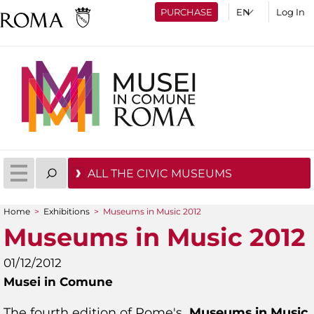
PURCHASE
Log In
ALL THE CIVIC MUSEUMS
Home
>
Exhibitions
>
Museums in Music 2012
You are here
Museums in Music 2012
01/12/2012
Musei in Comune
The fourth edition of Rome's
Museums
in
Music