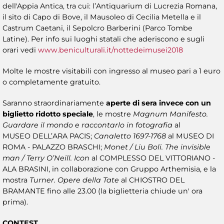
dell'Appia Antica, tra cui: l’Antiquarium di Lucrezia Romana,
il sito di Capo di Bove, il Mausoleo di Cecilia Metella e il
Castrum Caetani, il Sepolcro Barberini (Parco Tombe
Latine). Per info sui luoghi statali che aderiscono e sugli
orari vedi
www.beniculturali.it/nottedeimusei2018
Molte le mostre visitabili con ingresso al museo pari a 1 euro
o completamente gratuito.
Saranno straordinariamente
aperte di sera invece con un
biglietto ridotto speciale
, le mostre
Magnum Manifesto.
Guardare il mondo e raccontarlo in fotografia
al
MUSEO DELL’ARA PACIS;
Canaletto 1697-1768
al MUSEO DI
ROMA - PALAZZO BRASCHI;
Monet / Liu Boli. The invisible
man / Terry O’Neill. Icon
al COMPLESSO DEL VITTORIANO -
ALA BRASINI, in collaborazione con Gruppo Arthemisia, e la
mostra
Turner. Opere della Tate
al CHIOSTRO DEL
BRAMANTE fino alle 23.00 (la biglietteria chiude un' ora
prima).
CONTEST