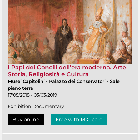
I Papi dei Concili dell’era moderna. Arte,
Storia, Religiosità e Cultura
Musei Capitolini
-
Palazzo dei Conservatori - Sale
piano terra
17/05/2018 - 03/03/2019
Exhibition|Documentary
Buy online
Free with MIC card