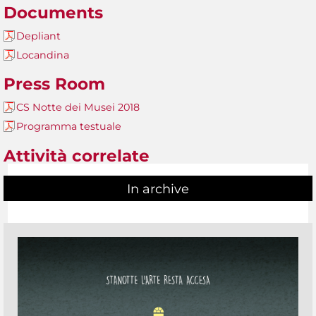
Documents
Depliant
Locandina
Press Room
CS Notte dei Musei 2018
Programma testuale
Attività correlate
In archive