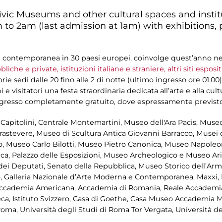
ivic Museums and other cultural spaces and instit
to 2am (last admission at 1am) with exhibitions,
n contemporanea in 30 paesi europei, coinvolge quest’anno nell
liche e private, istituzioni italiane e straniere, altri siti esposit
e sedi dalle 20 fino alle 2 di notte (ultimo ingresso ore 01.00)
ni e visitatori una festa straordinaria dedicata all’arte e alla cu
ingresso completamente gratuito, dove espressamente previsto
sei Capitolini, Centrale Montemartini, Museo dell'Ara Pacis, Mu
astevere, Museo di Scultura Antica Giovanni Barracco, Musei di 
, Museo Carlo Bilotti, Museo Pietro Canonica, Museo Napoleon
ca, Palazzo delle Esposizioni, Museo Archeologico e Museo Ari
ei Deputati, Senato della Repubblica, Museo Storico dell’Arma
, Galleria Nazionale d’Arte Moderna e Contemporanea, Maxxi, 
Accademia Americana, Accademia di Romania, Reale Accademi
ca, Istituto Svizzero, Casa di Goethe, Casa Museo Accademia 
oma, Università degli Studi di Roma Tor Vergata, Università de