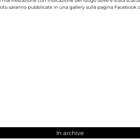
a manifestazione con indicazione del luogo dove è stata scatta
to saranno pubblicate in una gallery sulla pagina Facebook d
In archive