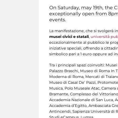
On Saturday, may 19th, the C
exceptionally open from 8pm 
events.
La manifestazione, che si svolgerà i
musei civici e statali
,
università pubb
eccezionalmente al pubblico le propri
iniziative speciali, offrendo a cittadi
simbolico pari a 1 euro oppure ad 
Tra i principali spazi coinvolti: Mu
Palazzo Braschi, Museo di Roma In Tr
Moderna di Roma, Mercati di Traiano
Museo di Casal De’ Pazzi, Protomote
Musica, Polo Museale Atac, Camera d
Bramante, Complesso del Vittoriano
Accademia Nazionale di San Luca, 
Accademia d’Egitto, Ambasciata Gre
Antincendi, Sapienza Università di R
Studi eCampus, Lumsa.