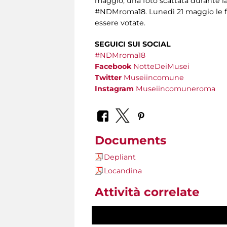
maggio, una foto scattata durante l
#NDMroma18. Lunedì 21 maggio le fo
essere votate.
SEGUICI SUI SOCIAL
#NDMroma18
Facebook
NotteDeiMusei
Twitter
Museiincomune
Instagram
Museiincomuneroma
Documents
Depliant
Locandina
Attività correlate