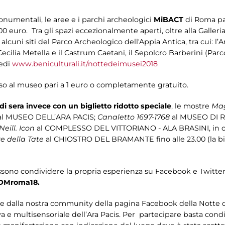
onumentali, le aree e i parchi archeologici
MiBACT
di Roma par
1,00 euro. Tra gli spazi eccezionalmente aperti, oltre alla Galle
cuni siti del Parco Archeologico dell'Appia Antica, tra cui: l’
Cecilia Metella e il Castrum Caetani, il Sepolcro Barberini (Par
vedi
www.beniculturali.it/nottedeimusei2018
sso al museo pari a 1 euro o completamente gratuito.
di sera invece con un biglietto ridotto speciale
, le mostre
Mag
l MUSEO DELL’ARA PACIS;
Canaletto 1697-1768
al MUSEO DI 
Neill. Icon
al COMPLESSO DEL VITTORIANO - ALA BRASINI, in c
e della Tate
al CHIOSTRO DEL BRAMANTE fino alle 23.00 (la big
ssono condividere la propria esperienza su Facebook e Twitter
DMroma18.
otate dalla nostra community della pagina Facebook della Notte d
va e multisensoriale dell’Ara Pacis. Per partecipare basta cond