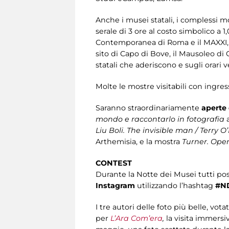
Anche i musei statali, i complessi m
serale di 3 ore al costo simbolico a 
Contemporanea di Roma e il MAXXI, al
sito di Capo di Bove, il Mausoleo di 
statali che aderiscono e sugli orari 
Molte le mostre visitabili con ingre
Saranno straordinariamente
aperte 
mondo e raccontarlo in fotografia
a
Liu Boli. The invisible man / Terry O’
Arthemisia, e la mostra
Turner. Oper
CONTEST
Durante la Notte dei Musei tutti po
Instagram
utilizzando l’hashtag
#N
I tre autori delle foto più belle, v
per
L’Ara Com’era
,
la visita immersi