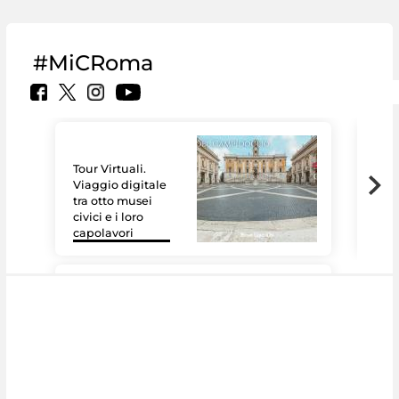
#MiCRoma
Tour Virtuali.
Viaggio digitale
tra otto musei
civici e i loro
Le 
capolavori
Sis
#DiscoverMiC