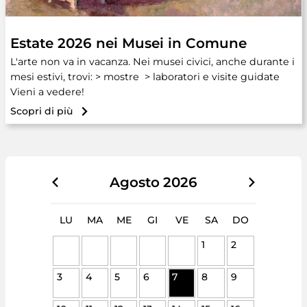
Estate 2026 nei Musei in Comune
L'arte non va in vacanza. Nei musei civici, anche durante i
mesi estivi, trovi: > mostre > laboratori e visite guidate
Vieni a vedere!
Scopri di più
Agosto
2026
LU
MA
ME
GI
VE
SA
DO
1
2
3
4
5
6
7
8
9