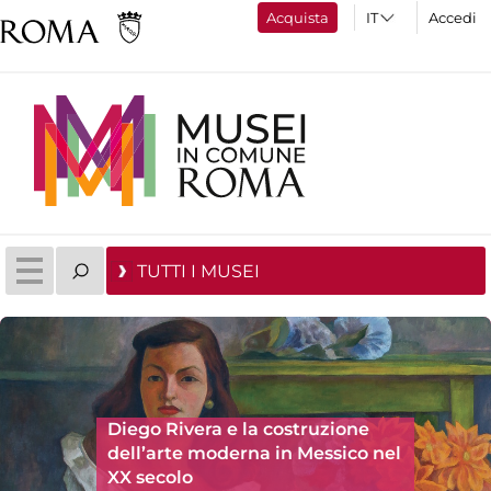
Acquista
Accedi
TUTTI I MUSEI
Diego Rivera e la costruzione
dell’arte moderna in Messico nel
XX secolo